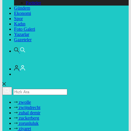
Pariteler
Gündem
Ekonomi
Spor
Kadın
Foto Galeri
Yazarlar
Gazeteler
zwolle
zwijndrecht
zuhal demir
zuckerberg
zorunluluk
ziyaret