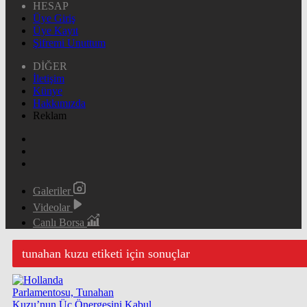
HESAP
Üye Giriş
Üye Kayıt
Şifremi Unuttum
DİĞER
İletişim
Künye
Hakkımızda
Reklam
Galeriler
Videolar
Canlı Borsa
tunahan kuzu etiketi için sonuçlar