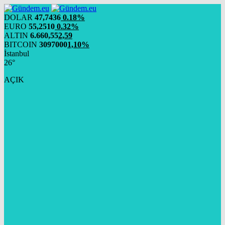
DOLAR
47,7436
0.18%
EURO
55,2510
0.32%
ALTIN
6.660,55
2,59
BITCOIN
3097000
1,10%
İstanbul
26°
AÇIK