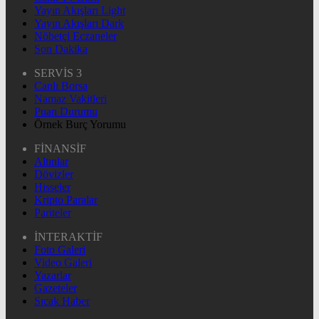
Yayın Akışları Light
Yayın Akışları Dark
Nöbetçi Eczaneler
Son Dakika
SERVİS 3
Canlı Borsa
Namaz Vakitleri
Puan Durumu
Örnek Burç Yorumu
FİNANSİF
Altınlar
Dövizler
Hisseler
Kripto Paralar
Pariteler
İNTERAKTİF
Foto Galeri
Video Galeri
Yazarlar
Gazeteler
Sıcak Haber