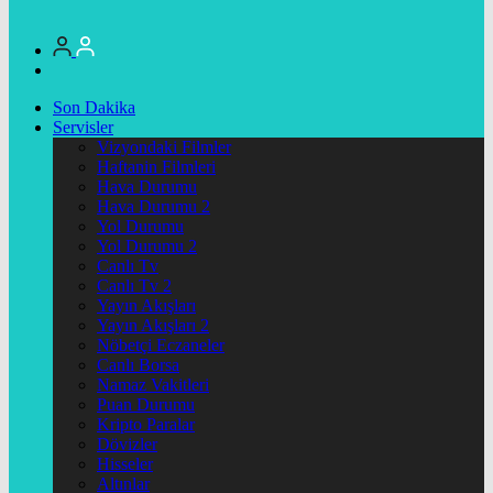
Son Dakika
Servisler
Vizyondaki Filmler
Haftanin Filmleri
Hava Durumu
Hava Durumu 2
Yol Durumu
Yol Durumu 2
Canlı Tv
Canlı Tv 2
Yayın Akışları
Yayın Akışları 2
Nöbetçi Eczaneler
Canlı Borsa
Namaz Vakitleri
Puan Durumu
Kripto Paralar
Dövizler
Hisseler
Altınlar