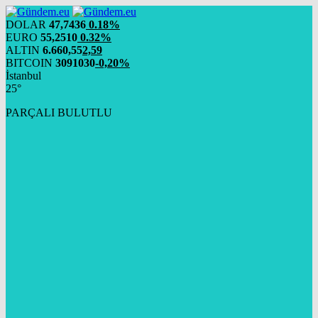
DOLAR
47,7436
0.18%
EURO
55,2510
0.32%
ALTIN
6.660,55
2,59
BITCOIN
3091030
-0,20%
İstanbul
25°
PARÇALI BULUTLU