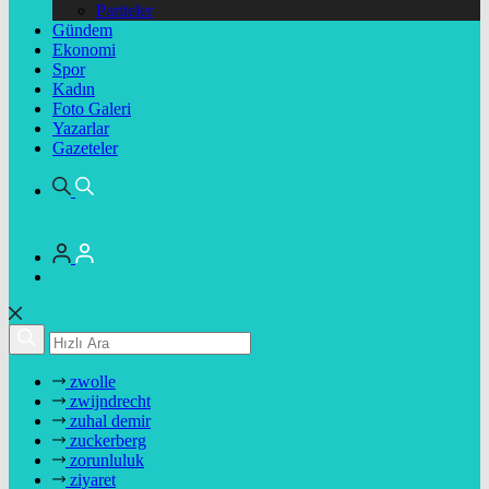
Pariteler
Gündem
Ekonomi
Spor
Kadın
Foto Galeri
Yazarlar
Gazeteler
zwolle
zwijndrecht
zuhal demir
zuckerberg
zorunluluk
ziyaret