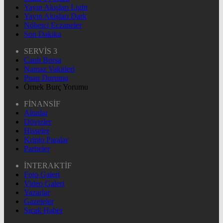
Yayın Akışları Light
Yayın Akışları Dark
Nöbetçi Eczaneler
Son Dakika
SERVİS 3
Canlı Borsa
Namaz Vakitleri
Puan Durumu
Örnek Burç Yorumu
FİNANSİF
Altınlar
Dövizler
Hisseler
Kripto Paralar
Pariteler
İNTERAKTİF
Foto Galeri
Video Galeri
Yazarlar
Gazeteler
Sıcak Haber