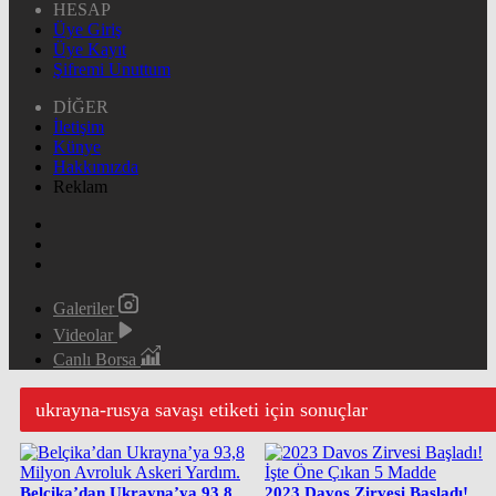
HESAP
Üye Giriş
Üye Kayıt
Şifremi Unuttum
DİĞER
İletişim
Künye
Hakkımızda
Reklam
Galeriler
Videolar
Canlı Borsa
ukrayna-rusya savaşı etiketi için sonuçlar
Belçika’dan Ukrayna’ya 93,8
2023 Davos Zirvesi Başladı!