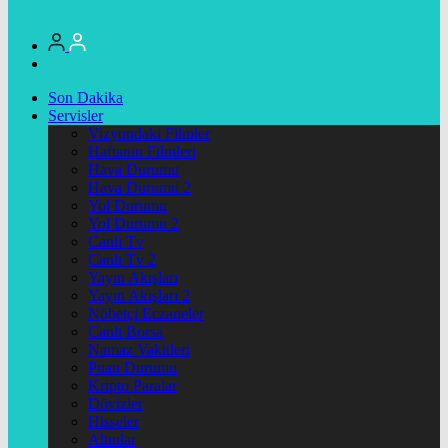
Son Dakika
Servisler
Vizyondaki Filmler
Haftanin Filmleri
Hava Durumu
Hava Durumu 2
Yol Durumu
Yol Durumu 2
Canlı Tv
Canlı Tv 2
Yayın Akışları
Yayın Akışları 2
Nöbetçi Eczaneler
Canlı Borsa
Namaz Vakitleri
Puan Durumu
Kripto Paralar
Dövizler
Hisseler
Altınlar