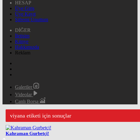
HESAP
Üye Giriş
Üye Kayıt
Şifremi Unuttum
DİĞER
İletişim
Künye
Hakkımızda
Reklam
Galeriler
Videolar
Canlı Borsa
viyana etiketi için sonuçlar
Kahraman Gurbetçi!