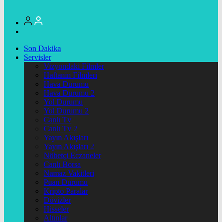
Son Dakika
Servisler
Vizyondaki Filmler
Haftanin Filmleri
Hava Durumu
Hava Durumu 2
Yol Durumu
Yol Durumu 2
Canlı Tv
Canlı Tv 2
Yayın Akışları
Yayın Akışları 2
Nöbetçi Eczaneler
Canlı Borsa
Namaz Vakitleri
Puan Durumu
Kripto Paralar
Dövizler
Hisseler
Altınlar