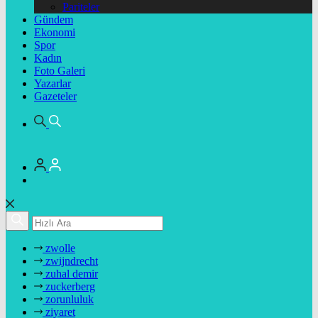
Pariteler
Gündem
Ekonomi
Spor
Kadın
Foto Galeri
Yazarlar
Gazeteler
zwolle
zwijndrecht
zuhal demir
zuckerberg
zorunluluk
ziyaret