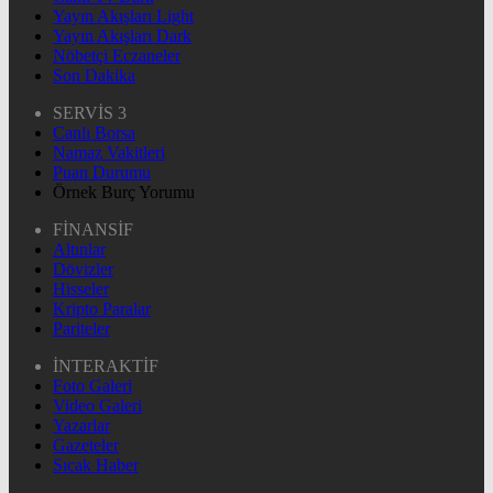
Yayın Akışları Light
Yayın Akışları Dark
Nöbetçi Eczaneler
Son Dakika
SERVİS 3
Canlı Borsa
Namaz Vakitleri
Puan Durumu
Örnek Burç Yorumu
FİNANSİF
Altınlar
Dövizler
Hisseler
Kripto Paralar
Pariteler
İNTERAKTİF
Foto Galeri
Video Galeri
Yazarlar
Gazeteler
Sıcak Haber