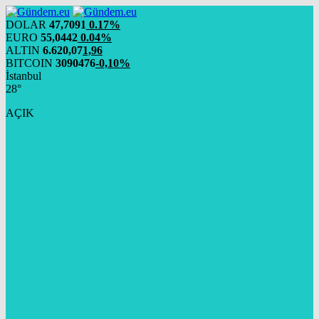
DOLAR
47,7091
0.17%
EURO
55,0442
0.04%
ALTIN
6.620,07
1,96
BITCOIN
3090476
-0,10%
İstanbul
28°
AÇIK