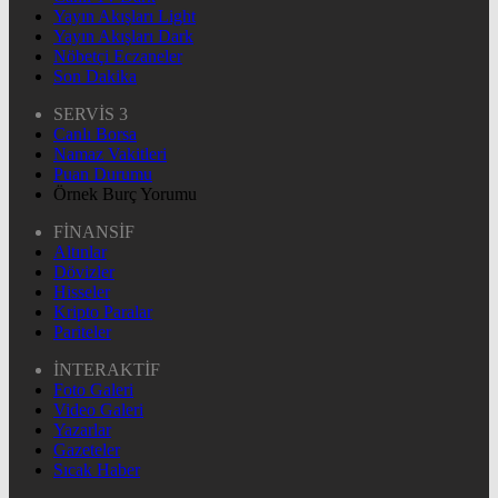
Yayın Akışları Light
Yayın Akışları Dark
Nöbetçi Eczaneler
Son Dakika
SERVİS 3
Canlı Borsa
Namaz Vakitleri
Puan Durumu
Örnek Burç Yorumu
FİNANSİF
Altınlar
Dövizler
Hisseler
Kripto Paralar
Pariteler
İNTERAKTİF
Foto Galeri
Video Galeri
Yazarlar
Gazeteler
Sıcak Haber