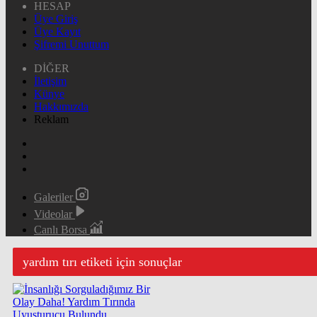
HESAP
Üye Giriş
Üye Kayıt
Şifremi Unuttum
DİĞER
İletişim
Künye
Hakkımızda
Reklam
Galeriler
Videolar
Canlı Borsa
yardım tırı etiketi için sonuçlar