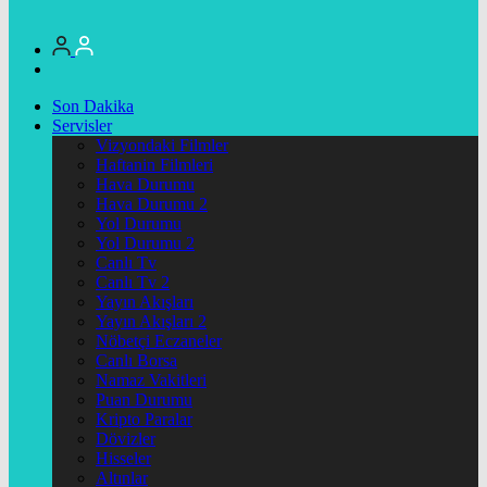
Son Dakika
Servisler
Vizyondaki Filmler
Haftanin Filmleri
Hava Durumu
Hava Durumu 2
Yol Durumu
Yol Durumu 2
Canlı Tv
Canlı Tv 2
Yayın Akışları
Yayın Akışları 2
Nöbetçi Eczaneler
Canlı Borsa
Namaz Vakitleri
Puan Durumu
Kripto Paralar
Dövizler
Hisseler
Altınlar