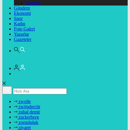
Pariteler
Gündem
Ekonomi
Spor
Kadın
Foto Galeri
Yazarlar
Gazeteler
zwolle
zwijndrecht
zuhal demir
zuckerberg
zorunluluk
ziyaret