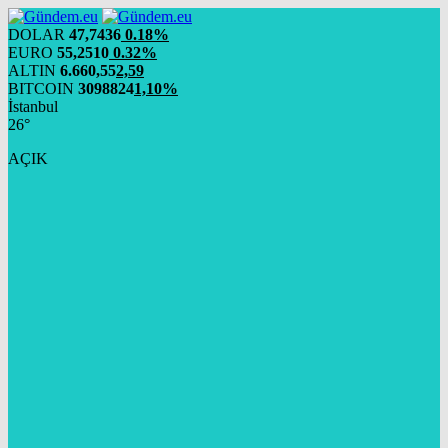
DOLAR
47,7436
0.18%
EURO
55,2510
0.32%
ALTIN
6.660,55
2,59
BITCOIN
3098824
1,10%
İstanbul
26°
AÇIK