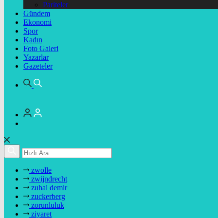
Pariteler
Gündem
Ekonomi
Spor
Kadın
Foto Galeri
Yazarlar
Gazeteler
zwolle
zwijndrecht
zuhal demir
zuckerberg
zorunluluk
ziyaret