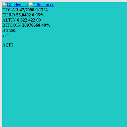
DOLAR
47,7098
0.17%
EURO
55,0482
0.05%
ALTIN
6.622,42
2,00
BITCOIN
3097066
0,40%
İstanbul
27°
AÇIK