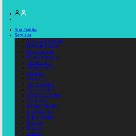
Son Dakika
Servisler
Vizyondaki Filmler
Haftanin Filmleri
Hava Durumu
Hava Durumu 2
Yol Durumu
Yol Durumu 2
Canlı Tv
Canlı Tv 2
Yayın Akışları
Yayın Akışları 2
Nöbetçi Eczaneler
Canlı Borsa
Namaz Vakitleri
Puan Durumu
Kripto Paralar
Dövizler
Hisseler
Altınlar