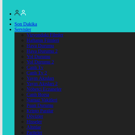
Son Dakika
Servisler
Vizyondaki Filmler
Haftanin Filmleri
Hava Durumu
Hava Durumu 2
Yol Durumu
Yol Durumu 2
Canlı Tv
Canlı Tv 2
Yayın Akışları
Yayın Akışları 2
Nöbetçi Eczaneler
Canlı Borsa
Namaz Vakitleri
Puan Durumu
Kripto Paralar
Dövizler
Hisseler
Altınlar
Pariteler