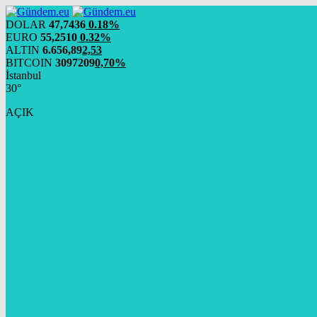
DOLAR
47,7436
0.18%
EURO
55,2510
0.32%
ALTIN
6.656,89
2,53
BITCOIN
3097209
0,70%
İstanbul
30°
AÇIK