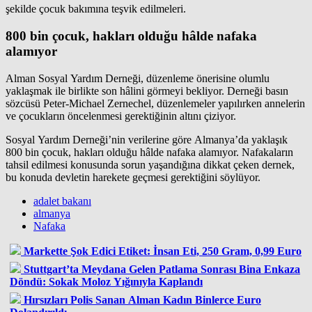
şekilde çocuk bakımına teşvik edilmeleri.
800 bin çocuk, hakları olduğu hâlde nafaka
alamıyor
Alman Sosyal Yardım Derneği, düzenleme önerisine olumlu
yaklaşmak ile birlikte son hâlini görmeyi bekliyor. Derneği basın
sözcüsü Peter-Michael Zernechel, düzenlemeler yapılırken annelerin
ve çocukların öncelenmesi gerektiğinin altını çiziyor.
Sosyal Yardım Derneği’nin verilerine göre Almanya’da yaklaşık
800 bin çocuk, hakları olduğu hâlde nafaka alamıyor. Nafakaların
tahsil edilmesi konusunda sorun yaşandığına dikkat çeken dernek,
bu konuda devletin harekete geçmesi gerektiğini söylüyor.
adalet bakanı
almanya
Nafaka
Markette Şok Edici Etiket: İnsan Eti, 250 Gram, 0,99 Euro
Stuttgart’ta Meydana Gelen Patlama Sonrası Bina Enkaza
Döndü: Sokak Moloz Yığınıyla Kaplandı
Hırsızları Polis Sanan Alman Kadın Binlerce Euro