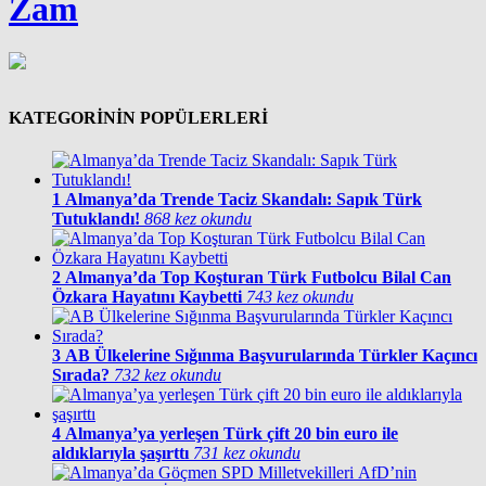
Zam
KATEGORİNİN POPÜLERLERİ
1
Almanya’da Trende Taciz Skandalı: Sapık Türk
Tutuklandı!
868 kez okundu
2
Almanya’da Top Koşturan Türk Futbolcu Bilal Can
Özkara Hayatını Kaybetti
743 kez okundu
3
AB Ülkelerine Sığınma Başvurularında Türkler Kaçıncı
Sırada?
732 kez okundu
4
Almanya’ya yerleşen Türk çift 20 bin euro ile
aldıklarıyla şaşırttı
731 kez okundu