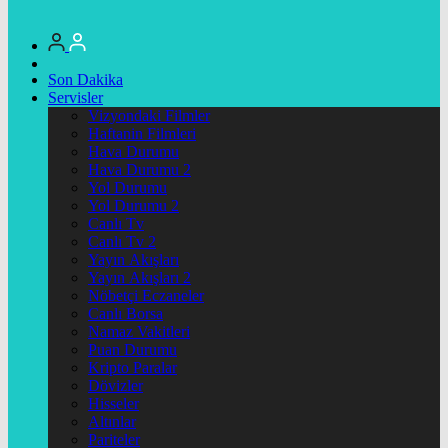
Son Dakika
Servisler
Vizyondaki Filmler
Haftanin Filmleri
Hava Durumu
Hava Durumu 2
Yol Durumu
Yol Durumu 2
Canlı Tv
Canlı Tv 2
Yayın Akışları
Yayın Akışları 2
Nöbetçi Eczaneler
Canlı Borsa
Namaz Vakitleri
Puan Durumu
Kripto Paralar
Dövizler
Hisseler
Altınlar
Pariteler