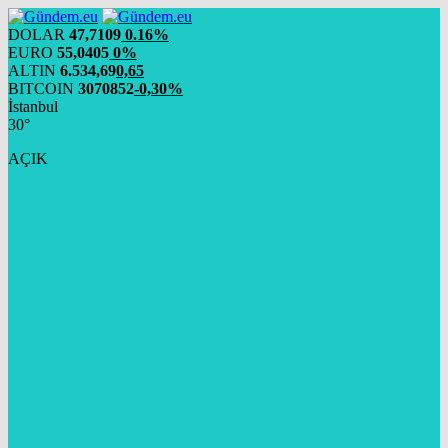
DOLAR
47,7109
0.16%
EURO
55,0405
0%
ALTIN
6.534,69
0,65
BITCOIN
3070852
-0,30%
İstanbul
30°
AÇIK