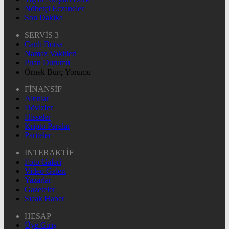
Nöbetçi Eczaneler
Son Dakika
SERVİS 3
Canlı Borsa
Namaz Vakitleri
Puan Durumu
Örnek Burç Yorumu
FİNANSİF
Altınlar
Dövizler
Hisseler
Kripto Paralar
Pariteler
İNTERAKTİF
Foto Galeri
Video Galeri
Yazarlar
Gazeteler
Sıcak Haber
HESAP
Üye Giriş