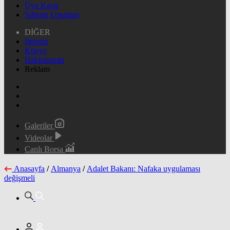
Üye Kayıt
Şifremi Unuttum
DİĞER
İletişim
Künye
Hakkımızda
Reklam
Galeriler
Videolar
Canlı Borsa
Anasayfa
/
Almanya
/
Adalet Bakanı: Nafaka uygulaması
değişmeli