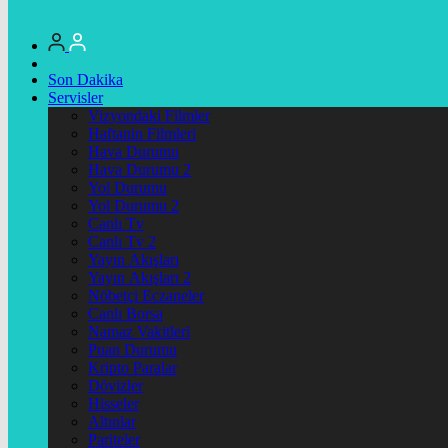
Son Dakika
Servisler
Vizyondaki Filmler
Haftanin Filmleri
Hava Durumu
Hava Durumu 2
Yol Durumu
Yol Durumu 2
Canlı Tv
Canlı Tv 2
Yayın Akışları
Yayın Akışları 2
Nöbetçi Eczaneler
Canlı Borsa
Namaz Vakitleri
Puan Durumu
Kripto Paralar
Dövizler
Hisseler
Altınlar
Pariteler