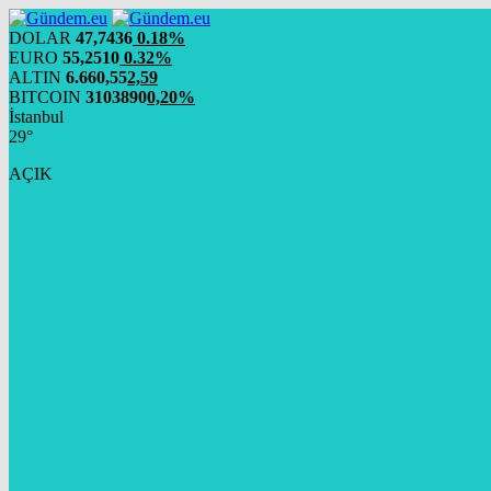
DOLAR
47,7436
0.18%
EURO
55,2510
0.32%
ALTIN
6.660,55
2,59
BITCOIN
3103890
0,20%
İstanbul
29°
AÇIK