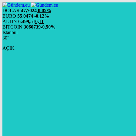
DOLAR
47,7024
0.05%
EURO
55,0474
-0.12%
ALTIN
6.499,51
0,11
BITCOIN
3060739
-0,50%
İstanbul
30°
AÇIK