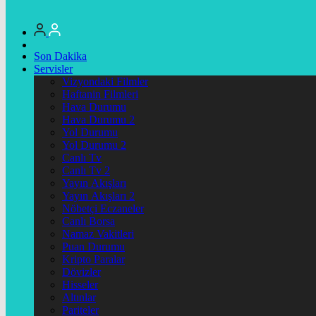
Son Dakika
Servisler
Vizyondaki Filmler
Haftanin Filmleri
Hava Durumu
Hava Durumu 2
Yol Durumu
Yol Durumu 2
Canlı Tv
Canlı Tv 2
Yayın Akışları
Yayın Akışları 2
Nöbetçi Eczaneler
Canlı Borsa
Namaz Vakitleri
Puan Durumu
Kripto Paralar
Dövizler
Hisseler
Altınlar
Pariteler