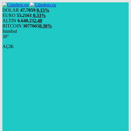
DOLAR
47,7059
0.15%
EURO
55,2161
0.33%
ALTIN
6.648,23
2,40
BITCOIN
3077665
0,30%
İstanbul
30°
AÇIK