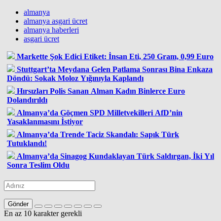
almanya
almanya asgari ücret
almanya haberleri
asgari ücret
Markette Şok Edici Etiket: İnsan Eti, 250 Gram, 0,99 Euro
Stuttgart’ta Meydana Gelen Patlama Sonrası Bina Enkaza
Döndü: Sokak Moloz Yığınıyla Kaplandı
Hırsızları Polis Sanan Alman Kadın Binlerce Euro
Dolandırıldı
Almanya’da Göçmen SPD Milletvekilleri AfD’nin
Yasaklanmasını İstiyor
Almanya’da Trende Taciz Skandalı: Sapık Türk
Tutuklandı!
Almanya’da Sinagog Kundaklayan Türk Saldırgan, İki Yıl
Sonra Teslim Oldu
Gönder
En az 10 karakter gerekli