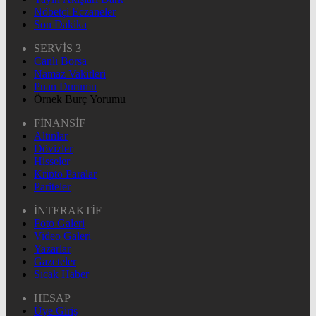
Nöbetçi Eczaneler
Son Dakika
SERVİS 3
Canlı Borsa
Namaz Vakitleri
Puan Durumu
Örnek Burç Yorumu
FİNANSİF
Altınlar
Dövizler
Hisseler
Kripto Paralar
Pariteler
İNTERAKTİF
Foto Galeri
Video Galeri
Yazarlar
Gazeteler
Sıcak Haber
HESAP
Üye Giriş