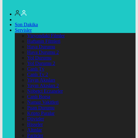
Son Dakika
Servisler
Vizyondaki Filmler
Haftanin Filmleri
Hava Durumu
Hava Durumu 2
Yol Durumu
Yol Durumu 2
Canlı Tv
Canlı Tv 2
Yayın Akışları
Yayın Akışları 2
Nöbetçi Eczaneler
Canlı Borsa
Namaz Vakitleri
Puan Durumu
Kripto Paralar
Dövizler
Hisseler
Altınlar
Pariteler