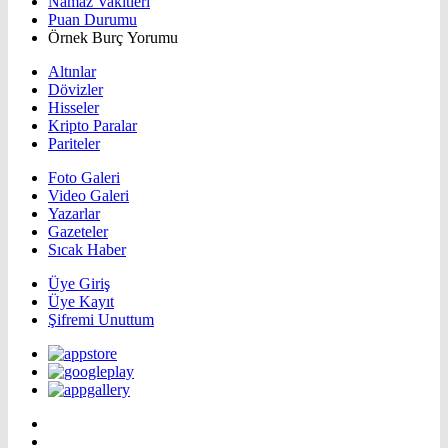
Namaz Vakitleri
Puan Durumu
Örnek Burç Yorumu
Altınlar
Dövizler
Hisseler
Kripto Paralar
Pariteler
Foto Galeri
Video Galeri
Yazarlar
Gazeteler
Sıcak Haber
Üye Giriş
Üye Kayıt
Şifremi Unuttum