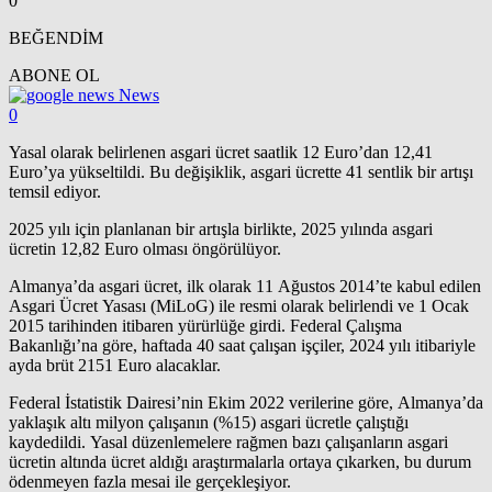
0
BEĞENDİM
ABONE OL
News
0
Yasal olarak belirlenen asgari ücret saatlik 12 Euro’dan 12,41
Euro’ya yükseltildi. Bu değişiklik, asgari ücrette 41 sentlik bir artışı
temsil ediyor.
2025 yılı için planlanan bir artışla birlikte, 2025 yılında asgari
ücretin 12,82 Euro olması öngörülüyor.
Almanya’da asgari ücret, ilk olarak 11 Ağustos 2014’te kabul edilen
Asgari Ücret Yasası (MiLoG) ile resmi olarak belirlendi ve 1 Ocak
2015 tarihinden itibaren yürürlüğe girdi. Federal Çalışma
Bakanlığı’na göre, haftada 40 saat çalışan işçiler, 2024 yılı itibariyle
ayda brüt 2151 Euro alacaklar.
Federal İstatistik Dairesi’nin Ekim 2022 verilerine göre, Almanya’da
yaklaşık altı milyon çalışanın (%15) asgari ücretle çalıştığı
kaydedildi. Yasal düzenlemelere rağmen bazı çalışanların asgari
ücretin altında ücret aldığı araştırmalarla ortaya çıkarken, bu durum
ödenmeyen fazla mesai ile gerçekleşiyor.