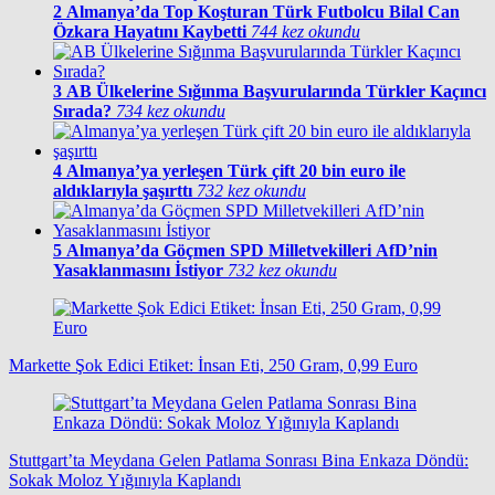
2
Almanya’da Top Koşturan Türk Futbolcu Bilal Can
Özkara Hayatını Kaybetti
744 kez okundu
3
AB Ülkelerine Sığınma Başvurularında Türkler Kaçıncı
Sırada?
734 kez okundu
4
Almanya’ya yerleşen Türk çift 20 bin euro ile
aldıklarıyla şaşırttı
732 kez okundu
5
Almanya’da Göçmen SPD Milletvekilleri AfD’nin
Yasaklanmasını İstiyor
732 kez okundu
Markette Şok Edici Etiket: İnsan Eti, 250 Gram, 0,99 Euro
Stuttgart’ta Meydana Gelen Patlama Sonrası Bina Enkaza Döndü:
Sokak Moloz Yığınıyla Kaplandı