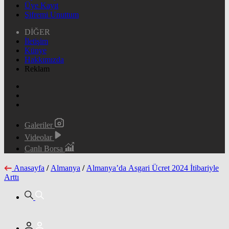
Üye Kayıt
Şifremi Unuttum
DİĞER
İletişim
Künye
Hakkımızda
Reklam
Galeriler
Videolar
Canlı Borsa
Anasayfa
/
Almanya
/
Almanya’da Asgari Ücret 2024 İtibariyle
Arttı