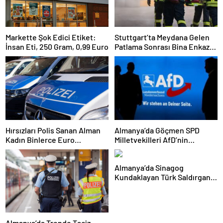
Markette Şok Edici Etiket:
Stuttgart’ta Meydana Gelen
İnsan Eti, 250 Gram, 0,99 Euro
Patlama Sonrası Bina Enkaza
Döndü: Sokak Moloz Yığınıyla
Kaplandı
Hırsızları Polis Sanan Alman
Almanya’da Göçmen SPD
Kadın Binlerce Euro
Milletvekilleri AfD’nin
Dolandırıldı
Yasaklanmasını İstiyor
Almanya’da Sinagog
Kundaklayan Türk Saldırgan,
İki Yıl Sonra Teslim Oldu
Almanya’da Trende Taciz