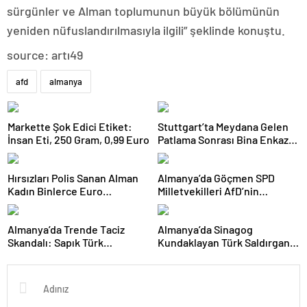
sürgünler ve Alman toplumunun büyük bölümünün
yeniden nüfuslandırılmasıyla ilgili” şeklinde konuştu.
source: artı49
afd
almanya
Markette Şok Edici Etiket:
Stuttgart’ta Meydana Gelen
İnsan Eti, 250 Gram, 0,99 Euro
Patlama Sonrası Bina Enkaza
Döndü: Sokak Moloz Yığınıyla
Kaplandı
Hırsızları Polis Sanan Alman
Almanya’da Göçmen SPD
Kadın Binlerce Euro
Milletvekilleri AfD’nin
Dolandırıldı
Yasaklanmasını İstiyor
Almanya’da Trende Taciz
Almanya’da Sinagog
Skandalı: Sapık Türk
Kundaklayan Türk Saldırgan,
Tutuklandı!
İki Yıl Sonra Teslim Oldu