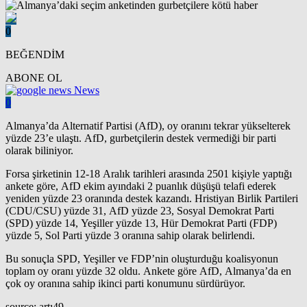
0
BEĞENDİM
ABONE OL
News
0
Almanya’da Alternatif Partisi (AfD), oy oranını tekrar yükselterek
yüzde 23’e ulaştı. AfD, gurbetçilerin destek vermediği bir parti
olarak biliniyor.
Forsa şirketinin 12-18 Aralık tarihleri arasında 2501 kişiyle yaptığı
ankete göre, AfD ekim ayındaki 2 puanlık düşüşü telafi ederek
yeniden yüzde 23 oranında destek kazandı. Hristiyan Birlik Partileri
(CDU/CSU) yüzde 31, AfD yüzde 23, Sosyal Demokrat Parti
(SPD) yüzde 14, Yeşiller yüzde 13, Hür Demokrat Parti (FDP)
yüzde 5, Sol Parti yüzde 3 oranına sahip olarak belirlendi.
Bu sonuçla SPD, Yeşiller ve FDP’nin oluşturduğu koalisyonun
toplam oy oranı yüzde 32 oldu. Ankete göre AfD, Almanya’da en
çok oy oranına sahip ikinci parti konumunu sürdürüyor.
source: artı49