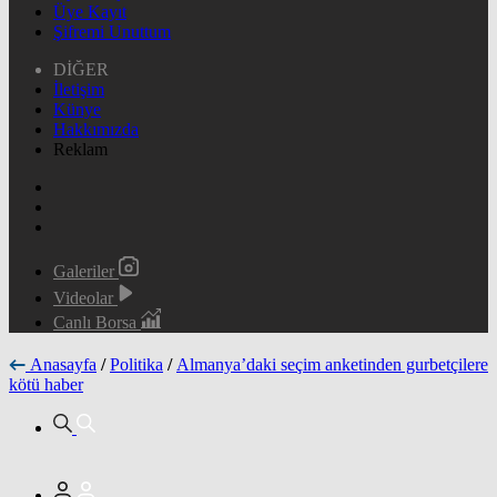
Üye Kayıt
Şifremi Unuttum
DİĞER
İletişim
Künye
Hakkımızda
Reklam
Galeriler
Videolar
Canlı Borsa
Anasayfa
/
Politika
/
Almanya’daki seçim anketinden gurbetçilere
kötü haber