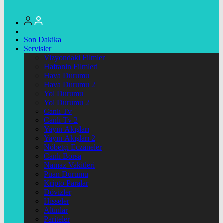
Son Dakika
Servisler
Vizyondaki Filmler
Haftanin Filmleri
Hava Durumu
Hava Durumu 2
Yol Durumu
Yol Durumu 2
Canlı Tv
Canlı Tv 2
Yayın Akışları
Yayın Akışları 2
Nöbetçi Eczaneler
Canlı Borsa
Namaz Vakitleri
Puan Durumu
Kripto Paralar
Dövizler
Hisseler
Altınlar
Pariteler