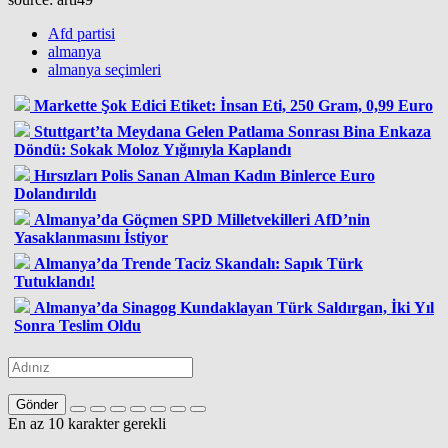
Afd partisi
almanya
almanya seçimleri
Markette Şok Edici Etiket: İnsan Eti, 250 Gram, 0,99 Euro
Stuttgart’ta Meydana Gelen Patlama Sonrası Bina Enkaza
Döndü: Sokak Moloz Yığınıyla Kaplandı
Hırsızları Polis Sanan Alman Kadın Binlerce Euro
Dolandırıldı
Almanya’da Göçmen SPD Milletvekilleri AfD’nin
Yasaklanmasını İstiyor
Almanya’da Trende Taciz Skandalı: Sapık Türk
Tutuklandı!
Almanya’da Sinagog Kundaklayan Türk Saldırgan, İki Yıl
Sonra Teslim Oldu
Gönder
En az 10 karakter gerekli