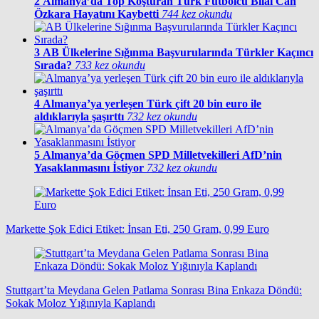
2
Almanya’da Top Koşturan Türk Futbolcu Bilal Can
Özkara Hayatını Kaybetti
744 kez okundu
3
AB Ülkelerine Sığınma Başvurularında Türkler Kaçıncı
Sırada?
733 kez okundu
4
Almanya’ya yerleşen Türk çift 20 bin euro ile
aldıklarıyla şaşırttı
732 kez okundu
5
Almanya’da Göçmen SPD Milletvekilleri AfD’nin
Yasaklanmasını İstiyor
732 kez okundu
Markette Şok Edici Etiket: İnsan Eti, 250 Gram, 0,99 Euro
Stuttgart’ta Meydana Gelen Patlama Sonrası Bina Enkaza Döndü:
Sokak Moloz Yığınıyla Kaplandı