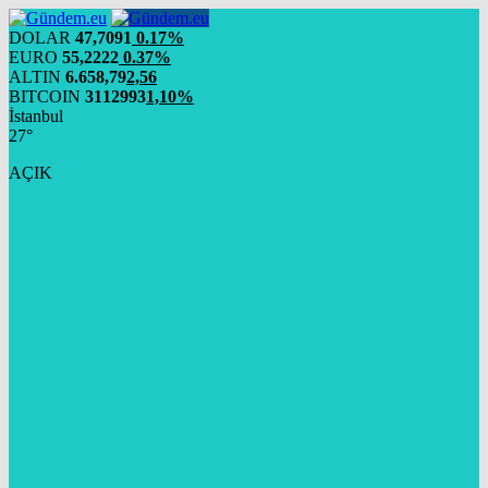
DOLAR
47,7091
0.17%
EURO
55,2222
0.37%
ALTIN
6.658,79
2,56
BITCOIN
3112993
1,10%
İstanbul
27°
AÇIK