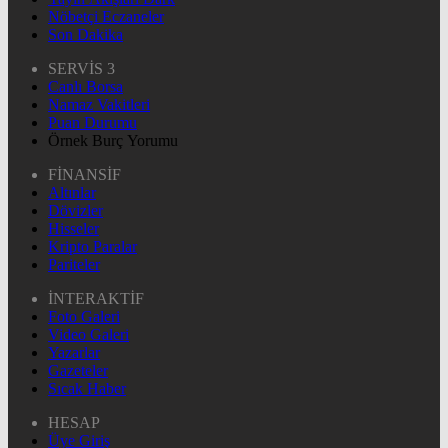
Nöbetçi Eczaneler
Son Dakika
SERVİS 3
Canlı Borsa
Namaz Vakitleri
Puan Durumu
Örnek Burç Yorumu
FİNANSİF
Altınlar
Dövizler
Hisseler
Kripto Paralar
Pariteler
İNTERAKTİF
Foto Galeri
Video Galeri
Yazarlar
Gazeteler
Sıcak Haber
HESAP
Üye Giriş