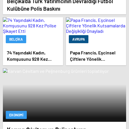
Belçika’da Türk Yatırımcının Devraldığı Futbol
Kulübüne Polis Baskını
BELÇIKA
AVRUPA
74 Yaşındaki Kadın,
Papa Francis, Eşcinsel
Komşusunu 928 Kez
Çiftlere Yönelik
Polise Şikayet Etti
Kutsamalarda Değişikliği
Onayladı
EKONOMI