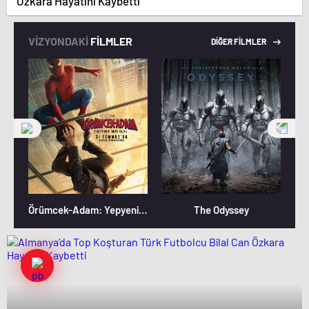
Özkara Hayatını Kaybetti
VİZYONDAKİ
FİLMLER
DİĞER FİLMLER
Örümcek-Adam: Yepyeni Bir Gün
The Odyssey