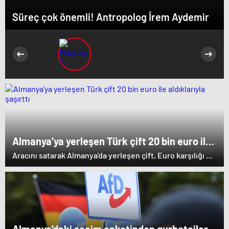
Süreç çok önemli! Antropolog İrem Aydemir
Almanya’ya yerleşen Türk çift 20 bin euro ile
aldıklarıyla şaşırttı
Aracını satarak Almanya'da yerleşen çift, Euro karşılığı 20
bin eden arabalarıyla Almanya'da hem ev tuttu, hem
beyaz eşya aldı hem de çoğunu peşinat vererek daha iyi
bir arabaya sahip oldu. Kur farkına karşın aldıklarını
görenler şaşkına döndü.