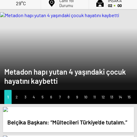
Canlı Yol
İMSAK'A
29°C
Durumu
02
00
Metadon hapı yutan 4 yaşındaki çocuk
hayatını kaybetti
Belçika Başkanı: “Mültecileri Türkiye’de tutalım.”