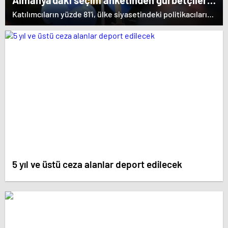
Almanya’daki seçim anketinden gurbetçilere
kötü haber
Katılımcıların yüzde 81'i, ülke siyasetindeki politikacıların
halkın günlük yaşamından haberdar olmadığını
düşündüğünü belirtti.
5 yıl ve üstü ceza alanlar deport edilecek