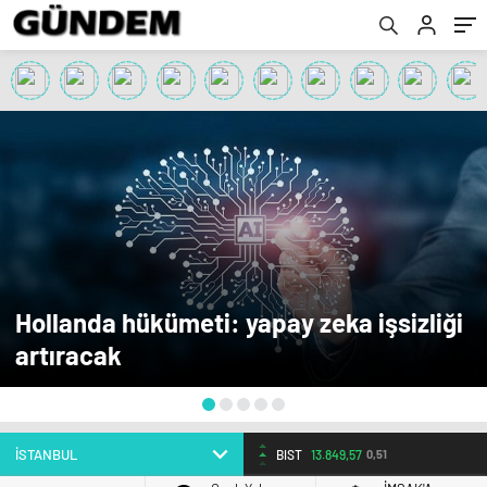
Hollanda hükümeti: yapay zeka işsizliği
artıracak
BIST
13.849,57
0,51