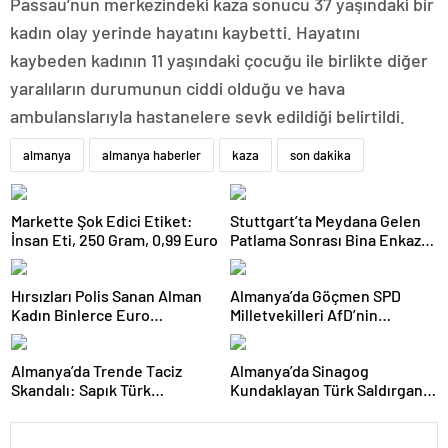
Passau’nun merkezindeki kaza sonucu 37 yaşındaki bir
kadın olay yerinde hayatını kaybetti. Hayatını
kaybeden kadının 11 yaşındaki çocuğu ile birlikte diğer
yaralıların durumunun ciddi olduğu ve hava
ambulanslarıyla hastanelere sevk edildiği belirtildi.
almanya
almanya haberler
kaza
son dakika
Markette Şok Edici Etiket:
Stuttgart’ta Meydana Gelen
İnsan Eti, 250 Gram, 0,99 Euro
Patlama Sonrası Bina Enkaza
Döndü: Sokak Moloz Yığınıyla
Kaplandı
Hırsızları Polis Sanan Alman
Almanya’da Göçmen SPD
Kadın Binlerce Euro
Milletvekilleri AfD’nin
Dolandırıldı
Yasaklanmasını İstiyor
Almanya’da Trende Taciz
Almanya’da Sinagog
Skandalı: Sapık Türk
Kundaklayan Türk Saldırgan,
Tutuklandı!
İki Yıl Sonra Teslim Oldu