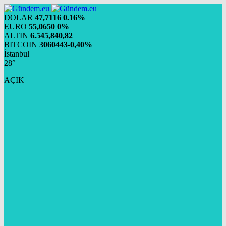
DOLAR
47,7116
0.16%
EURO
55,0650
0%
ALTIN
6.545,84
0,82
BITCOIN
3060443
-0,40%
İstanbul
28°
AÇIK