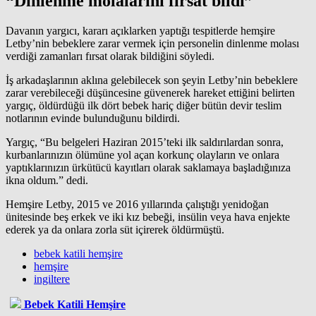
“Dinlenme molalarını fırsat bildi”
Davanın yargıcı, kararı açıklarken yaptığı tespitlerde hemşire
Letby’nin bebeklere zarar vermek için personelin dinlenme molası
verdiği zamanları fırsat olarak bildiğini söyledi.
İş arkadaşlarının aklına gelebilecek son şeyin Letby’nin bebeklere
zarar verebileceği düşüncesine güvenerek hareket ettiğini belirten
yargıç, öldürdüğü ilk dört bebek hariç diğer bütün devir teslim
notlarının evinde bulunduğunu bildirdi.
Yargıç, “Bu belgeleri Haziran 2015’teki ilk saldırılardan sonra,
kurbanlarınızın ölümüne yol açan korkunç olayların ve onlara
yaptıklarınızın ürkütücü kayıtları olarak saklamaya başladığınıza
ikna oldum.” dedi.
Hemşire Letby, 2015 ve 2016 yıllarında çalıştığı yenidoğan
ünitesinde beş erkek ve iki kız bebeği, insülin veya hava enjekte
ederek ya da onlara zorla süt içirerek öldürmüştü.
bebek katili hemşire
hemşire
ingiltere
Bebek Katili Hemşire