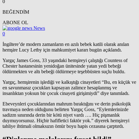
0
BEĞENDİM
ABONE OL
News
0
İngiltere’de modern zamanların en azılı bebek katili olarak anılan
hemşire Lucy Letby için mahkumiyet kararı bugün açıklandı.
Yargıç James Goss, 33 yaşındaki hemşireyi çalıştığı Countess of
Chester hastanesinin yenidoğan ünitesinde yatan yedi bebeği
öldürmekten ve altı bebeği öldürmeye teşebbüsten suçlu buldu.
Yargıç, hemşirenin işlediği ve kalkıştığı cinayetleri “Bu, en küçük ve
en savunmasız çocukları kapsayan zalimce hesaplanmış ve
insanlıktan yoksun bir çocuk cinayeti girişimiydi” diye tanımladı.
Ebeveynleri çocuklarından mahrum bıraktığını ve derin psikolojik
travmaya neden olduğunu belirten Yargıç Goss, “Eylemlerinizde
sadizm sınırında derin bir kötü niyet vardı …. Hiç pişmanlık
duymuyorsunuz. Hiçbir hafifletici faktör yok.” diyerek hemşireyi
tahliye ihtimali olmaksızın ömür boyu hapis cezasına çarptırdı.