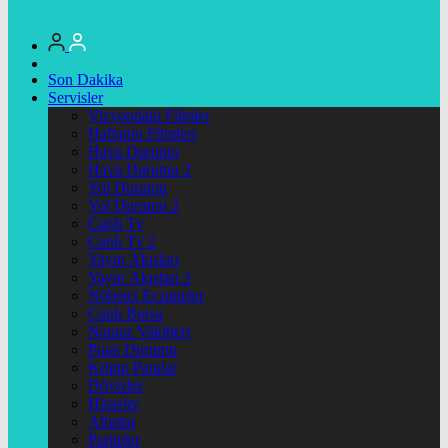
Son Dakika
Servisler
Vizyondaki Filmler
Haftanin Filmleri
Hava Durumu
Hava Durumu 2
Yol Durumu
Yol Durumu 2
Canlı Tv
Canlı Tv 2
Yayın Akışları
Yayın Akışları 2
Nöbetçi Eczaneler
Canlı Borsa
Namaz Vakitleri
Puan Durumu
Kripto Paralar
Dövizler
Hisseler
Altınlar
Pariteler