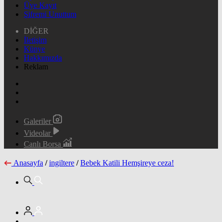
Üye Kayıt
Şifremi Unuttum
DİĞER
İletişim
Künye
Hakkımızda
Reklam
Galeriler
Videolar
Canlı Borsa
Anasayfa
/
ingiltere
/
Bebek Katili Hemşireye ceza!