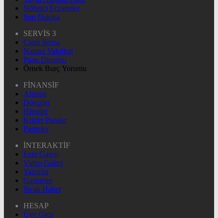
Nöbetçi Eczaneler
Son Dakika
SERVİS 3
Canlı Borsa
Namaz Vakitleri
Puan Durumu
Örnek Burç Yorumu
FİNANSİF
Altınlar
Dövizler
Hisseler
Kripto Paralar
Pariteler
İNTERAKTİF
Foto Galeri
Video Galeri
Yazarlar
Gazeteler
Sıcak Haber
HESAP
Üye Giriş