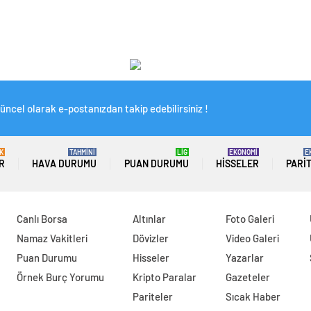
üncel olarak e-postanızdan takip edebilirsiniz !
K
TAHMİNİ
LİG
EKONOMİ
E
R
HAVA DURUMU
PUAN DURUMU
HISSELER
PARI
Canlı Borsa
Altınlar
Foto Galeri
Namaz Vakitleri
Dövizler
Video Galeri
Puan Durumu
Hisseler
Yazarlar
Örnek Burç Yorumu
Kripto Paralar
Gazeteler
Pariteler
Sıcak Haber