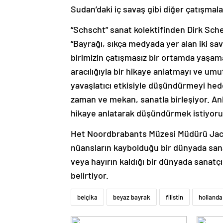
Sudan’daki iç savaş gibi diğer çatışmal
“Schscht” sanat kolektifinden Dirk Schel
“Bayrağı, sıkça medyada yer alan iki s
birimizin çatışmasız bir ortamda yaşama 
aracılığıyla bir hikaye anlatmayı ve umu
yavaşlatıcı etkisiyle düşündürmeyi hed
zaman ve mekan, sanatla birleşiyor. Anl
hikaye anlatarak düşündürmek istiyoru
Het Noordbrabants Müzesi Müdürü Jacq
nüansların kaybolduğu bir dünyada san
veya hayırın kaldığı bir dünyada sanatçı
belirtiyor.
belçika
beyaz bayrak
filistin
hollanda