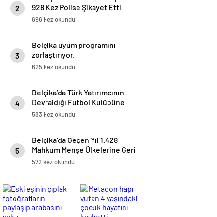
928 Kez Polise Şikayet Etti
2
696 kez okundu
Belçika uyum programını
zorlaştırıyor.
3
625 kez okundu
Belçika’da Türk Yatırımcının
Devraldığı Futbol Kulübüne
4
Polis Baskını
583 kez okundu
Belçika’da Geçen Yıl 1.428
Mahkum Menşe Ülkelerine Geri
5
Gönderildi
572 kez okundu