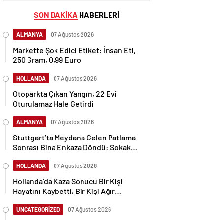
SON DAKİKA
HABERLERİ
ALMANYA
07 Ağustos 2026
Markette Şok Edici Etiket: İnsan Eti,
250 Gram, 0,99 Euro
HOLLANDA
07 Ağustos 2026
Otoparkta Çıkan Yangın, 22 Evi
Oturulamaz Hale Getirdi
ALMANYA
07 Ağustos 2026
Stuttgart’ta Meydana Gelen Patlama
Sonrası Bina Enkaza Döndü: Sokak
Moloz Yığınıyla Kaplandı
HOLLANDA
07 Ağustos 2026
Hollanda’da Kaza Sonucu Bir Kişi
Hayatını Kaybetti, Bir Kişi Ağır
Yaralandı
UNCATEGORİZED
07 Ağustos 2026