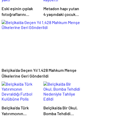
Eski eşinin çıplak
Metadon hapı yutan
fotoğraflarını
4 yaşındaki çocuk
paylaşıp arabasını
hayatını kaybetti
yaktı
Belçika’da Geçen Yıl 1.428 Mahkum Menşe
Ülkelerine Geri Gönderildi
Belçika’da Türk
Belçika’da Bir Okul,
Yatırımcının
Bomba Tehdidi