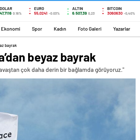
DOLAR
EURO
ALTIN
BITCOIN
47,7116
55,0241
6.507,39
3060630
0.16%
-0.03%
0,23
-0,40%
Ekonomi
Spor
Kadın
Foto Galeri
Yazarlar
yaz bayrak
da’dan beyaz bayrak
 savaştan çok daha derin bir bağlamda görüyoruz."