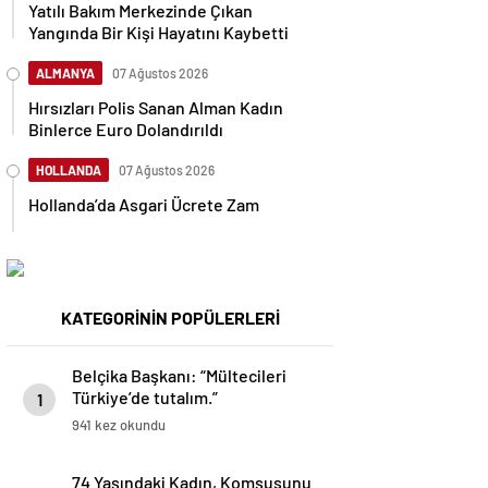
Yatılı Bakım Merkezinde Çıkan
Yangında Bir Kişi Hayatını Kaybetti
ALMANYA
07 Ağustos 2026
Hırsızları Polis Sanan Alman Kadın
Binlerce Euro Dolandırıldı
HOLLANDA
07 Ağustos 2026
Hollanda’da Asgari Ücrete Zam
KATEGORİNİN POPÜLERLERİ
Belçika Başkanı: “Mültecileri
Türkiye’de tutalım.”
1
941 kez okundu
74 Yaşındaki Kadın, Komşusunu