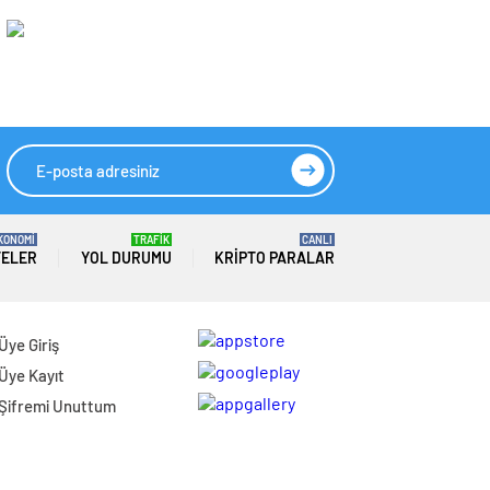
Devraldığı Futbol
Nedeniyle Tahliye
Kulübüne Polis
Edildi
Baskını
KONOMİ
TRAFİK
CANLI
TELER
YOL DURUMU
KRIPTO PARALAR
Üye Giriş
Üye Kayıt
Şifremi Unuttum