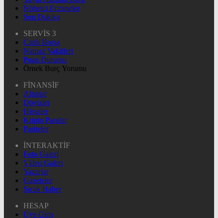
Nöbetçi Eczaneler
Son Dakika
SERVİS 3
Canlı Borsa
Namaz Vakitleri
Puan Durumu
Örnek Burç Yorumu
FİNANSİF
Altınlar
Dövizler
Hisseler
Kripto Paralar
Pariteler
İNTERAKTİF
Foto Galeri
Video Galeri
Yazarlar
Gazeteler
Sıcak Haber
HESAP
Üye Giriş