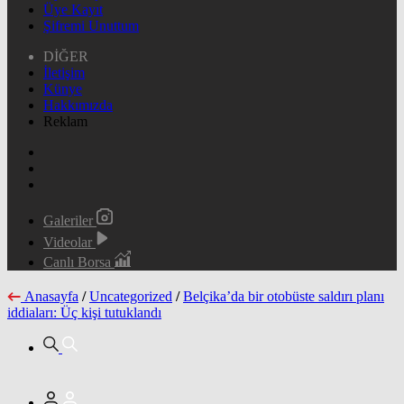
Üye Kayıt
Şifremi Unuttum
DİĞER
İletişim
Künye
Hakkımızda
Reklam
Galeriler
Videolar
Canlı Borsa
Anasayfa
/
Uncategorized
/
Belçika’da bir otobüste saldırı planı
iddiaları: Üç kişi tutuklandı