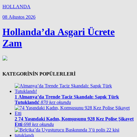
HOLLANDA
08 Ağustos 2026
Hollanda’da Asgari Ücrete
Zam
KATEGORİNİN POPÜLERLERİ
1
Almanya’da Trende Taciz Skandalı: Sapık Türk
Tutuklandı!
870 kez okundu
2
74 Yaşındaki Kadın, Komşusunu 928 Kez Polise Şikayet
Etti
698 kez okundu