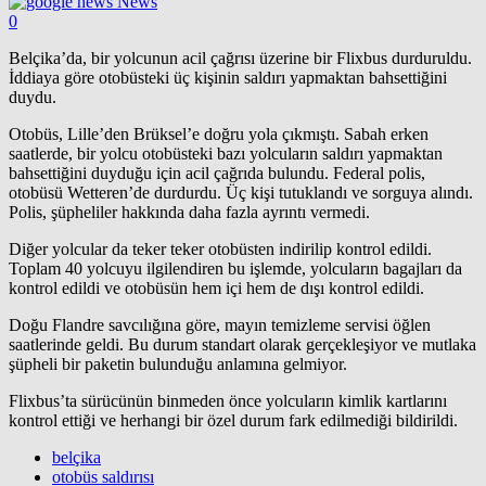
News
0
Belçika’da, bir yolcunun acil çağrısı üzerine bir Flixbus durduruldu.
İddiaya göre otobüsteki üç kişinin saldırı yapmaktan bahsettiğini
duydu.
Otobüs, Lille’den Brüksel’e doğru yola çıkmıştı. Sabah erken
saatlerde, bir yolcu otobüsteki bazı yolcuların saldırı yapmaktan
bahsettiğini duyduğu için acil çağrıda bulundu. Federal polis,
otobüsü Wetteren’de durdurdu. Üç kişi tutuklandı ve sorguya alındı.
Polis, şüpheliler hakkında daha fazla ayrıntı vermedi.
Diğer yolcular da teker teker otobüsten indirilip kontrol edildi.
Toplam 40 yolcuyu ilgilendiren bu işlemde, yolcuların bagajları da
kontrol edildi ve otobüsün hem içi hem de dışı kontrol edildi.
Doğu Flandre savcılığına göre, mayın temizleme servisi öğlen
saatlerinde geldi. Bu durum standart olarak gerçekleşiyor ve mutlaka
şüpheli bir paketin bulunduğu anlamına gelmiyor.
Flixbus’ta sürücünün binmeden önce yolcuların kimlik kartlarını
kontrol ettiği ve herhangi bir özel durum fark edilmediği bildirildi.
belçika
otobüs saldırısı