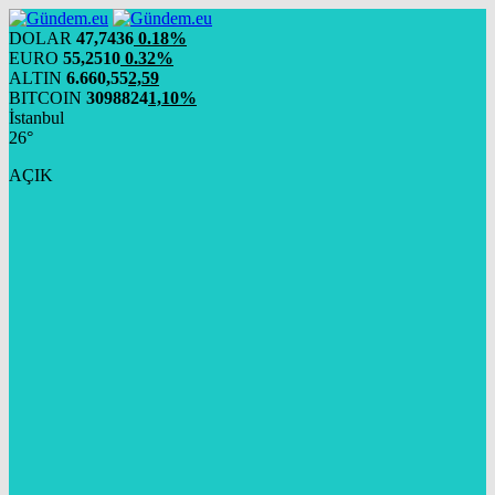
DOLAR
47,7436
0.18%
EURO
55,2510
0.32%
ALTIN
6.660,55
2,59
BITCOIN
3098824
1,10%
İstanbul
26°
AÇIK