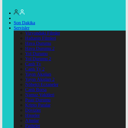
Son Dakika
Servisler
Vizyondaki Filmler
Haftanin Filmleri
Hava Durumu
Hava Durumu 2
Yol Durumu
Yol Durumu 2
Canlı Tv
Canlı Tv 2
Yayın Akışları
Yayın Akışları 2
Nöbetçi Eczaneler
Canlı Borsa
Namaz Vakitleri
Puan Durumu
Kripto Paralar
Dövizler
Hisseler
Altınlar
Pariteler