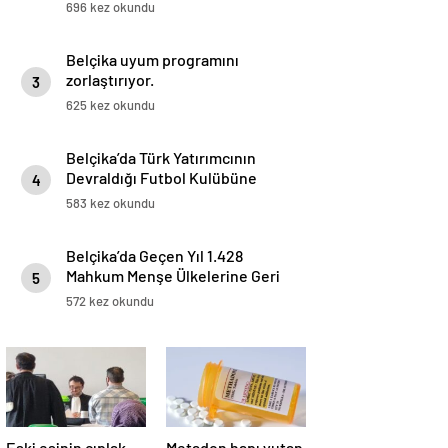
696 kez okundu
Belçika uyum programını
zorlaştırıyor.
3
625 kez okundu
Belçika’da Türk Yatırımcının
Devraldığı Futbol Kulübüne
4
Polis Baskını
583 kez okundu
Belçika’da Geçen Yıl 1.428
Mahkum Menşe Ülkelerine Geri
5
Gönderildi
572 kez okundu
Eski eşinin çıplak
Metadon hapı yutan