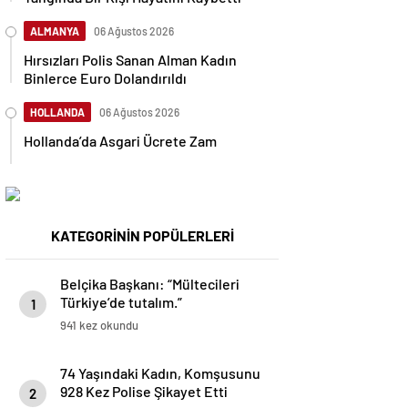
ALMANYA
06 Ağustos 2026
Hırsızları Polis Sanan Alman Kadın
Binlerce Euro Dolandırıldı
HOLLANDA
06 Ağustos 2026
Hollanda’da Asgari Ücrete Zam
KATEGORİNİN POPÜLERLERİ
Belçika Başkanı: “Mültecileri
Türkiye’de tutalım.”
1
941 kez okundu
74 Yaşındaki Kadın, Komşusunu
928 Kez Polise Şikayet Etti
2