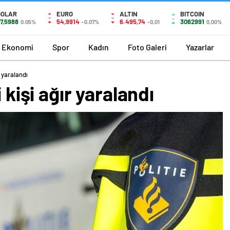
DOLAR
EURO
ALTIN
BITCOIN
7,5988
54,9914
6.495,74
3062991
0.05%
-0.07%
-0,01
0,00%
Ekonomi
Spor
Kadın
Foto Galeri
Yazarlar
r yaralandı
 kişi ağır yaralandı