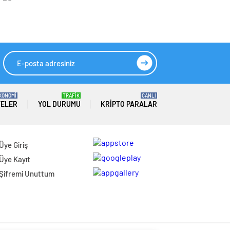
Baskını
KONOMİ
TRAFİK
CANLI
TELER
YOL DURUMU
KRIPTO PARALAR
Üye Giriş
Üye Kayıt
Şifremi Unuttum