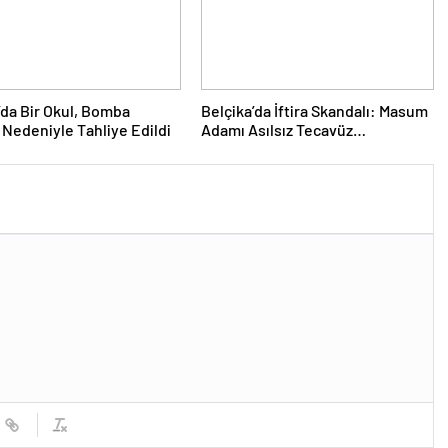
’da Bir Okul, Bomba
Belçika’da İftira Skandalı: Masum
 Nedeniyle Tahliye Edildi
Adamı Asılsız Tecavüz
Suçlamasıyla Hapse Attırdı!