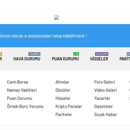
üncel olarak e-postanızdan takip edebilirsiniz !
K
TAHMİNİ
LİG
EKONOMİ
E
R
HAVA DURUMU
PUAN DURUMU
HISSELER
PARI
Canlı Borsa
Altınlar
Foto Galeri
Namaz Vakitleri
Dövizler
Video Galeri
Puan Durumu
Hisseler
Yazarlar
Örnek Burç Yorumu
Kripto Paralar
Gazeteler
Pariteler
Sıcak Haber