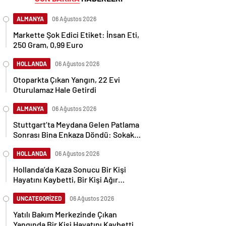
ALMANYA
06 Ağustos 2026
Markette Şok Edici Etiket: İnsan Eti,
250 Gram, 0,99 Euro
HOLLANDA
06 Ağustos 2026
Otoparkta Çıkan Yangın, 22 Evi
Oturulamaz Hale Getirdi
ALMANYA
06 Ağustos 2026
Stuttgart’ta Meydana Gelen Patlama
Sonrası Bina Enkaza Döndü: Sokak
Moloz Yığınıyla Kaplandı
HOLLANDA
06 Ağustos 2026
Hollanda’da Kaza Sonucu Bir Kişi
Hayatını Kaybetti, Bir Kişi Ağır
Yaralandı
UNCATEGORİZED
06 Ağustos 2026
Yatılı Bakım Merkezinde Çıkan
Yangında Bir Kişi Hayatını Kaybetti