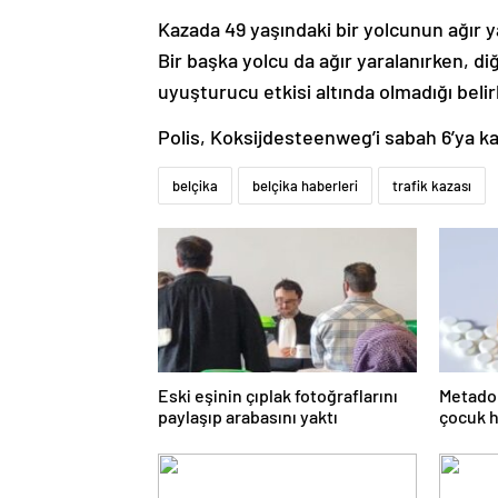
Kazada 49 yaşındaki bir yolcunun ağır yar
Bir başka yolcu da ağır yaralanırken, diğ
uyuşturucu etkisi altında olmadığı belir
Polis, Koksijdesteenweg’i sabah 6’ya k
belçika
belçika haberleri
trafik kazası
Eski eşinin çıplak fotoğraflarını
Metadon
paylaşıp arabasını yaktı
çocuk h