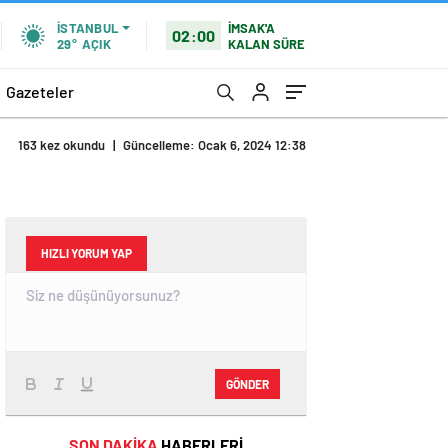
İMSAK'A
İSTANBUL
02:00
KALAN SÜRE
29°
AÇIK
Gazeteler
163 kez okundu
|
Güncelleme: Ocak 6, 2024 12:38
HIZLI YORUM YAP
GÖNDER
SON DAKİKA
HABERLERİ