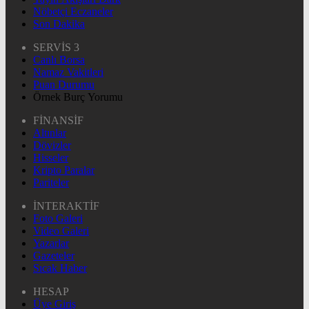
Nöbetçi Eczaneler
Son Dakika
SERVİS 3
Canlı Borsa
Namaz Vakitleri
Puan Durumu
Örnek Burç Yorumu
FİNANSİF
Altınlar
Dövizler
Hisseler
Kripto Paralar
Pariteler
İNTERAKTİF
Foto Galeri
Video Galeri
Yazarlar
Gazeteler
Sıcak Haber
HESAP
Üye Giriş