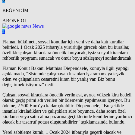
0
BEĞENDİM
ABONE OL
News
0
Flaman hükümeti, sosyal konutlar için yeni ve daha katı kurallar
belirledi. 1 Ocak 2025 itibarıyla yürürlüğe girecek olan bu kurallar,
özellikle çalışan kiracılara öncelik tanıyacak, işsiz sosyal kiracılara
rehberlik programı sunacak ve ömür boyu sözleşmeyi sonlandıracak.
Flaman Konut Bakanı Matthias Diependaele, konuyla ilgili yaptığı
açıklamada, “Sistemde çalışmayan insanları iş aramamaya teşvik
eden ve çalışanların cesaretini kıran bir yanlış var. Biz bunu
değiştirmek istiyoruz” dedi.
Çalışan sosyal kiracılara öncelik verilmesi, ayrıca yüksek kira bedeli
olarak geçiş primi adı verilen bir ödemenin yapılmasını içeriyor. Bu
ödeme, 2.500 Euro’ya kadar çıkabilir. Diependaele, “Bu şekilde
insanlar kiraladıkları ve çalıştıkları süre boyunca, daha sonra özel
kiralama veya satın alma pazarına geçtiklerinde kendilerine yardımcı
olacak bir tasarruf potası oluşturabilirler” açıklamasında bulundu.
Yerel sabitleme kuralı, 1 Ocak 2024 itibarıyla geçerli olacak ve