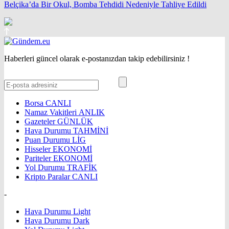
Belçika’da Bir Okul, Bomba Tehdidi Nedeniyle Tahliye Edildi
Haberleri güncel olarak e-postanızdan takip edebilirsiniz !
Borsa
CANLI
Namaz Vakitleri
ANLIK
Gazeteler
GÜNLÜK
Hava Durumu
TAHMİNİ
Puan Durumu
LİG
Hisseler
EKONOMİ
Pariteler
EKONOMİ
Yol Durumu
TRAFİK
Kripto Paralar
CANLI
-
Hava Durumu Light
Hava Durumu Dark