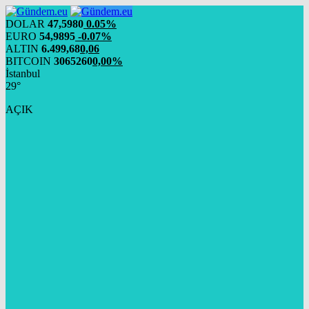
DOLAR
47,5980
0.05%
EURO
54,9895
-0.07%
ALTIN
6.499,68
0,06
BITCOIN
3065260
0,00%
İstanbul
29°
AÇIK