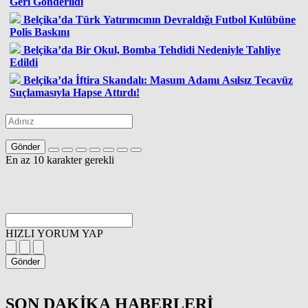
Geri Gönderildi
Belçika’da Türk Yatırımcının Devraldığı Futbol Kulübüne
Polis Baskını
Belçika’da Bir Okul, Bomba Tehdidi Nedeniyle Tahliye
Edildi
Belçika’da İftira Skandalı: Masum Adamı Asılsız Tecavüz
Suçlamasıyla Hapse Attırdı!
Gönder
En az 10 karakter gerekli
HIZLI YORUM YAP
Gönder
SON DAKİKA
HABERLERİ