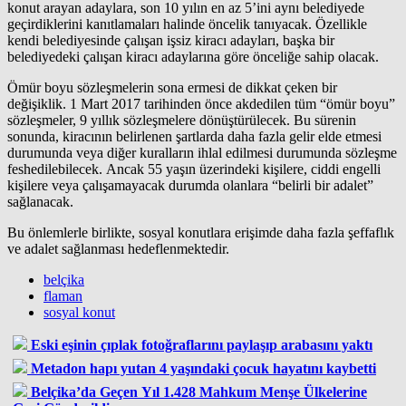
konut arayan adaylara, son 10 yılın en az 5’ini aynı belediyede
geçirdiklerini kanıtlamaları halinde öncelik tanıyacak. Özellikle
kendi belediyesinde çalışan işsiz kiracı adayları, başka bir
belediyedeki çalışan kiracı adaylarına göre önceliğe sahip olacak.
Ömür boyu sözleşmelerin sona ermesi de dikkat çeken bir
değişiklik. 1 Mart 2017 tarihinden önce akdedilen tüm “ömür boyu”
sözleşmeler, 9 yıllık sözleşmelere dönüştürülecek. Bu sürenin
sonunda, kiracının belirlenen şartlarda daha fazla gelir elde etmesi
durumunda veya diğer kuralların ihlal edilmesi durumunda sözleşme
feshedilebilecek. Ancak 55 yaşın üzerindeki kişilere, ciddi engelli
kişilere veya çalışamayacak durumda olanlara “belirli bir adalet”
sağlanacak.
Bu önlemlerle birlikte, sosyal konutlara erişimde daha fazla şeffaflık
ve adalet sağlanması hedeflenmektedir.
belçika
flaman
sosyal konut
Eski eşinin çıplak fotoğraflarını paylaşıp arabasını yaktı
Metadon hapı yutan 4 yaşındaki çocuk hayatını kaybetti
Belçika’da Geçen Yıl 1.428 Mahkum Menşe Ülkelerine