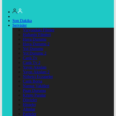
Son Dakika
Servisler
Vizyondaki Filmler
Haftanin Filmleri
Hava Durumu
Hava Durumu 2
Yol Durumu
Yol Durumu 2
Canlı Tv
Canlı Tv 2
Yayın Akışları
Yayın Akışları 2
Nöbetçi Eczaneler
Canlı Borsa
Namaz Vakitleri
Puan Durumu
Kripto Paralar
Dövizler
Hisseler
Altınlar
Pariteler