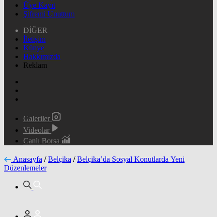
Üye Kayıt
Şifremi Unuttum
DİĞER
İletişim
Künye
Hakkımızda
Reklam
Galeriler
Videolar
Canlı Borsa
Anasayfa
/
Belçika
/
Belçika’da Sosyal Konutlarda Yeni
Düzenlemeler