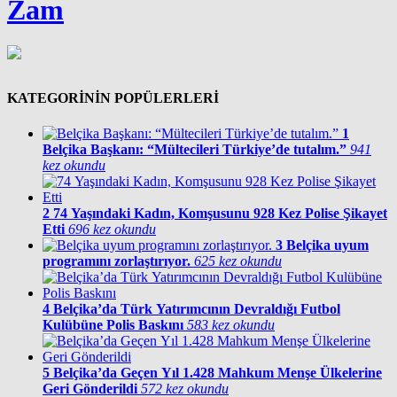
Zam
KATEGORİNİN POPÜLERLERİ
1
Belçika Başkanı: “Mültecileri Türkiye’de tutalım.”
941
kez okundu
2
74 Yaşındaki Kadın, Komşusunu 928 Kez Polise Şikayet
Etti
696 kez okundu
3
Belçika uyum
programını zorlaştırıyor.
625 kez okundu
4
Belçika’da Türk Yatırımcının Devraldığı Futbol
Kulübüne Polis Baskını
583 kez okundu
5
Belçika’da Geçen Yıl 1.428 Mahkum Menşe Ülkelerine
Geri Gönderildi
572 kez okundu