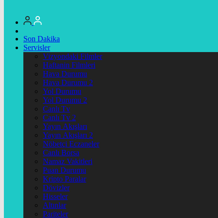
Son Dakika
Servisler
Vizyondaki Filmler
Haftanin Filmleri
Hava Durumu
Hava Durumu 2
Yol Durumu
Yol Durumu 2
Canlı Tv
Canlı Tv 2
Yayın Akışları
Yayın Akışları 2
Nöbetçi Eczaneler
Canlı Borsa
Namaz Vakitleri
Puan Durumu
Kripto Paralar
Dövizler
Hisseler
Altınlar
Pariteler