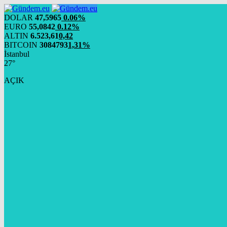
DOLAR
47,5965
0.06%
EURO
55,0842
0.12%
ALTIN
6.523,61
0,42
BITCOIN
3084793
1,31%
İstanbul
27°
AÇIK