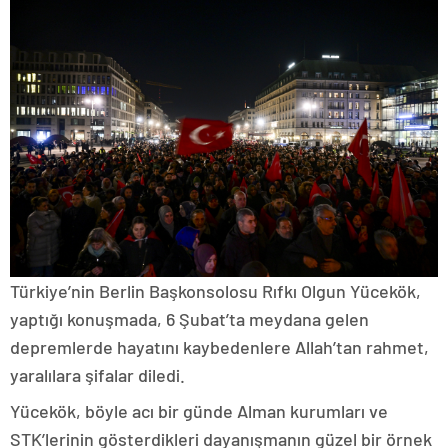
Türkiye’nin Berlin Başkonsolosu Rıfkı Olgun Yücekök,
yaptığı konuşmada, 6 Şubat’ta meydana gelen
depremlerde hayatını kaybedenlere Allah’tan rahmet,
yaralılara şifalar diledi.
Yücekök, böyle acı bir günde Alman kurumları ve
STK’lerinin gösterdikleri dayanışmanın güzel bir örnek