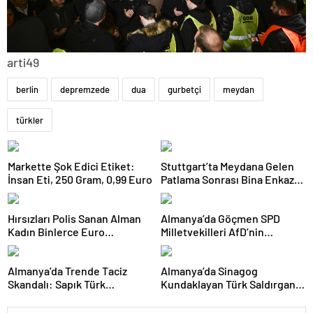
arti49
berlin
depremzede
dua
gurbetçi
meydan
türkler
Markette Şok Edici Etiket:
Stuttgart’ta Meydana Gelen
İnsan Eti, 250 Gram, 0,99 Euro
Patlama Sonrası Bina Enkaza
Döndü: Sokak Moloz Yığınıyla
Kaplandı
Hırsızları Polis Sanan Alman
Almanya’da Göçmen SPD
Kadın Binlerce Euro
Milletvekilleri AfD’nin
Dolandırıldı
Yasaklanmasını İstiyor
Almanya’da Trende Taciz
Almanya’da Sinagog
Skandalı: Sapık Türk
Kundaklayan Türk Saldırgan,
Tutuklandı!
İki Yıl Sonra Teslim Oldu