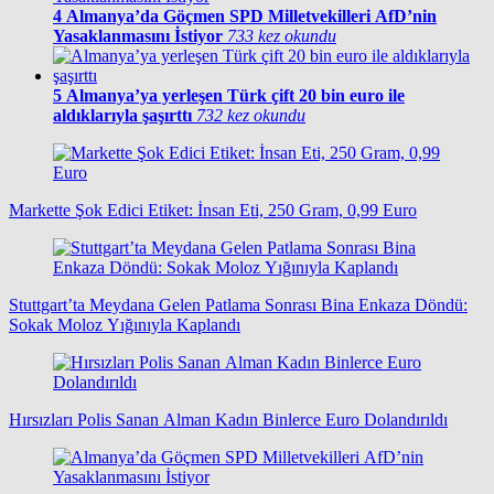
4
Almanya’da Göçmen SPD Milletvekilleri AfD’nin
Yasaklanmasını İstiyor
733 kez okundu
5
Almanya’ya yerleşen Türk çift 20 bin euro ile
aldıklarıyla şaşırttı
732 kez okundu
Markette Şok Edici Etiket: İnsan Eti, 250 Gram, 0,99 Euro
Stuttgart’ta Meydana Gelen Patlama Sonrası Bina Enkaza Döndü:
Sokak Moloz Yığınıyla Kaplandı
Hırsızları Polis Sanan Alman Kadın Binlerce Euro Dolandırıldı