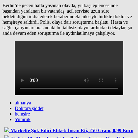
Berlin’de geçen hafta yaşanan olayda, yıl başı eğlencesinde
başından yaralanan bir vatandaş, acil serviste uzun süre
bekletildiğini iddia ederek beraberindeki ailesiyle birlikte doktor ve
hemşireye saldırdı. Polis, olaya dair soruşturma başlattı. Hasta ve
sağlık çalışanları arasındaki bu talihsiz olayın ardındaki detaylar, şu
anda devam eden soruşturma ile aydınlatılmaya çalışılıyor.
almanya
Doktora şiddet
hemşire
Yumruk
Markette Şok Edici Etiket: İnsan Eti, 250 Gram, 0,99 Euro