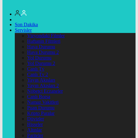
Son Dakika
Servisler
Vizyondaki Filmler
Haftanin Filmleri
Hava Durumu
Hava Durumu 2
Yol Durumu
Yol Durumu 2
Canlı Tv
Canlı Tv 2
Yayın Akışları
Yayın Akışları 2
Nöbetçi Eczaneler
Canlı Borsa
Namaz Vakitleri
Puan Durumu
Kripto Paralar
Dövizler
Hisseler
Altınlar
Pariteler