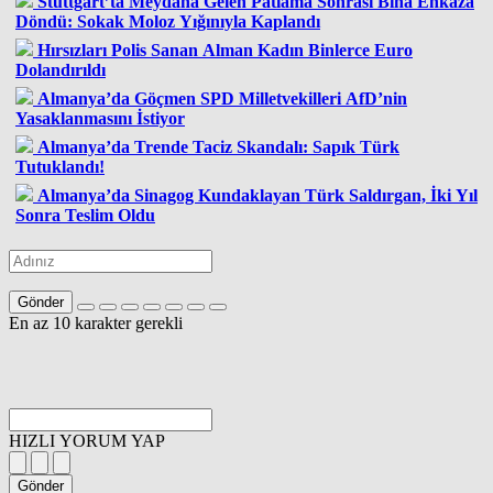
Stuttgart’ta Meydana Gelen Patlama Sonrası Bina Enkaza
Döndü: Sokak Moloz Yığınıyla Kaplandı
Hırsızları Polis Sanan Alman Kadın Binlerce Euro
Dolandırıldı
Almanya’da Göçmen SPD Milletvekilleri AfD’nin
Yasaklanmasını İstiyor
Almanya’da Trende Taciz Skandalı: Sapık Türk
Tutuklandı!
Almanya’da Sinagog Kundaklayan Türk Saldırgan, İki Yıl
Sonra Teslim Oldu
Gönder
En az 10 karakter gerekli
HIZLI YORUM YAP
Gönder