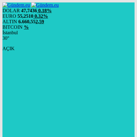
DOLAR
47,7436
0.18%
EURO
55,2510
0.32%
ALTIN
6.660,55
2,59
BITCOIN
%
İstanbul
30°
AÇIK