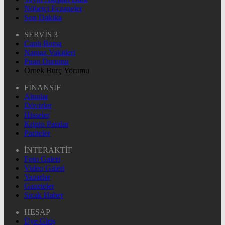
Nöbetçi Eczaneler
Son Dakika
SERVİS 3
Canlı Borsa
Namaz Vakitleri
Puan Durumu
Örnek Burç Yorumu
FİNANSİF
Altınlar
Dövizler
Hisseler
Kripto Paralar
Pariteler
İNTERAKTİF
Foto Galeri
Video Galeri
Yazarlar
Gazeteler
Sıcak Haber
HESAP
Üye Giriş