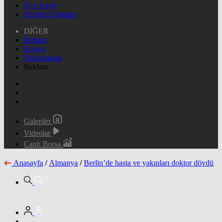
Üye Kayıt
Şifremi Unuttum
DİĞER
İletişim
Künye
Hakkımızda
Reklam
Galeriler
Videolar
Canlı Borsa
Anasayfa
/
Almanya
/
Berlin’de hasta ve yakınları doktor dövdü