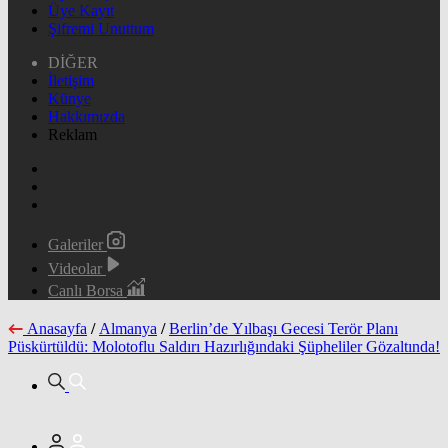
Üye Kayıt
Şifremi Unuttum
DİĞER
İletişim
Künye
Hakkımızda
Reklam
Galeriler
Videolar
Canlı Borsa
Anasayfa
/
Almanya
/
Berlin’de Yılbaşı Gecesi Terör Planı
Püskürtüldü: Molotoflu Saldırı Hazırlığındaki Şüpheliler Gözaltında!