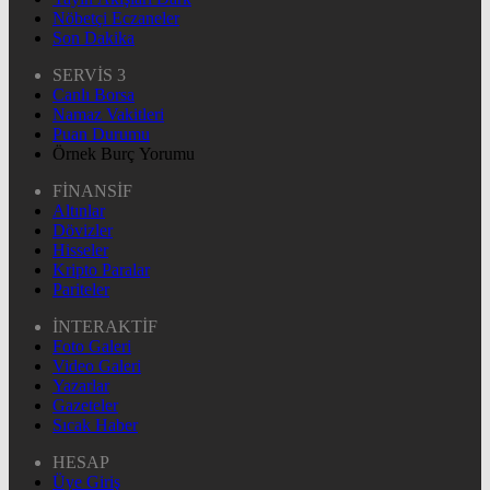
Nöbetçi Eczaneler
Son Dakika
SERVİS 3
Canlı Borsa
Namaz Vakitleri
Puan Durumu
Örnek Burç Yorumu
FİNANSİF
Altınlar
Dövizler
Hisseler
Kripto Paralar
Pariteler
İNTERAKTİF
Foto Galeri
Video Galeri
Yazarlar
Gazeteler
Sıcak Haber
HESAP
Üye Giriş