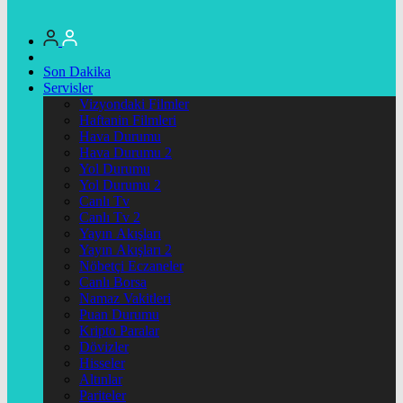
Son Dakika
Servisler
Vizyondaki Filmler
Haftanin Filmleri
Hava Durumu
Hava Durumu 2
Yol Durumu
Yol Durumu 2
Canlı Tv
Canlı Tv 2
Yayın Akışları
Yayın Akışları 2
Nöbetçi Eczaneler
Canlı Borsa
Namaz Vakitleri
Puan Durumu
Kripto Paralar
Dövizler
Hisseler
Altınlar
Pariteler