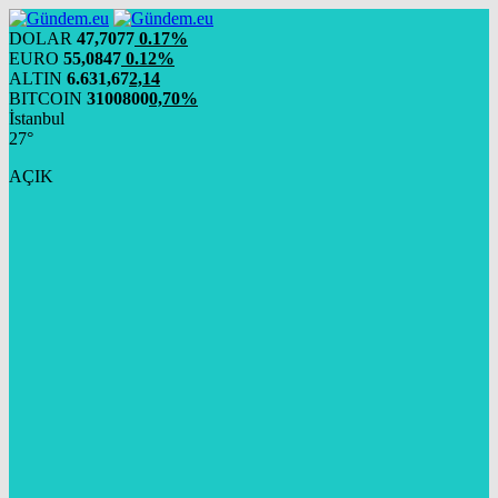
DOLAR
47,7077
0.17%
EURO
55,0847
0.12%
ALTIN
6.631,67
2,14
BITCOIN
3100800
0,70%
İstanbul
27°
AÇIK