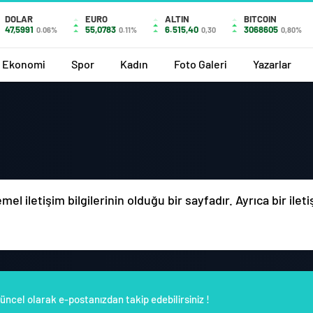
DOLAR
EURO
ALTIN
BITCOIN
47,5991
55,0783
6.515,40
3068605
0.06%
0.11%
0,30
0,80%
Ekonomi
Spor
Kadın
Foto Galeri
Yazarlar
el iletişim bilgilerinin olduğu bir sayfadır. Ayrıca bir ile
üncel olarak e-postanızdan takip edebilirsiniz !