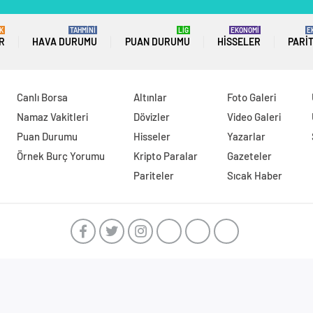
K
TAHMİNİ
LİG
EKONOMİ
E
R
HAVA DURUMU
PUAN DURUMU
HISSELER
PARI
Canlı Borsa
Altınlar
Foto Galeri
Namaz Vakitleri
Dövizler
Video Galeri
Puan Durumu
Hisseler
Yazarlar
Örnek Burç Yorumu
Kripto Paralar
Gazeteler
Pariteler
Sıcak Haber