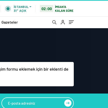
İMSAK'A
İSTANBUL
02:00
KALAN SÜRE
31°
AÇIK
Gazeteler
tişim formu eklemek için bir eklenti de