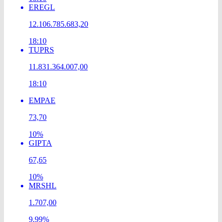
EREGL
12.106.785.683,20
18:10
TUPRS
11.831.364.007,00
18:10
EMPAE
73,70
10%
GIPTA
67,65
10%
MRSHL
1.707,00
9.99%