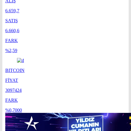
ALIŞ
6.659,7
SATIŞ
6.660,6
FARK
%2,59
BITCOIN
FİYAT
3097424
FARK
%0,7000