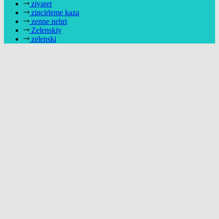
ziyaret
zincirleme kaza
zenne nehri
Zelenskiy
zelenski