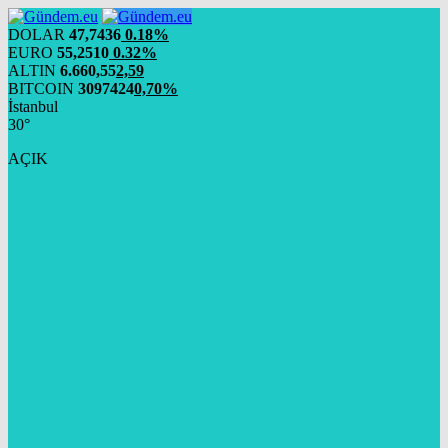
DOLAR
47,7436
0.18%
EURO
55,2510
0.32%
ALTIN
6.660,55
2,59
BITCOIN
3097424
0,70%
İstanbul
30°
AÇIK