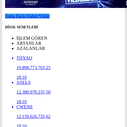
Daha Fazla Haber Yükle
HİSSE SENETLERİ
İŞLEM GÖREN
ARTANLAR
AZALANLAR
THYAO
19.898.773.703,25
18:10
ASELS
12.380.970.235,50
18:10
CWENE
12.159.626.735,62
18:10