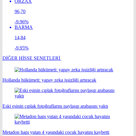
ORZAX
96,70
-9.96%
BARMA
14,84
-9.95%
DİĞER HİSSE SENETLERİ
Hollanda hükümeti: yapay zeka işsizliği artıracak
Eski eşinin çıplak fotoğraflarını paylaşıp arabasını yaktı
Metadon hapı yutan 4 yaşındaki çocuk hayatını kaybetti