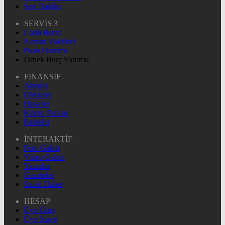
Son Dakika
SERVİS 3
Canlı Borsa
Namaz Vakitleri
Puan Durumu
Örnek Burç Yorumu
FİNANSİF
Altınlar
Dövizler
Hisseler
Kripto Paralar
Pariteler
İNTERAKTİF
Foto Galeri
Video Galeri
Yazarlar
Gazeteler
Sıcak Haber
HESAP
Üye Giriş
Üye Kayıt