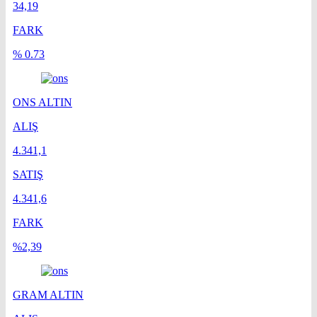
34,19
FARK
% 0.73
ONS ALTIN
ALIŞ
4.341,1
SATIŞ
4.341,6
FARK
%2,39
GRAM ALTIN