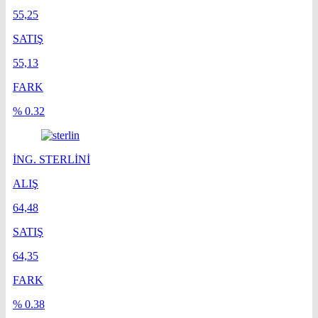
55,25
SATIŞ
55,13
FARK
% 0.32
İNG. STERLİNİ
ALIŞ
64,48
SATIŞ
64,35
FARK
% 0.38