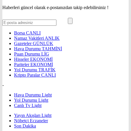
Haberleri güncel olarak e-postanızdan takip edebilirsiniz !
Borsa
CANLI
Namaz Vakitleri
ANLIK
Gazeteler
GÜNLÜK
Hava Durumu
TAHMİNİ
Puan Durumu
LİG
Hisseler
EKONOMİ
Pariteler
EKONOMİ
Yol Durumu
TRAFİK
Kripto Paralar
CANLI
-
Hava Durumu Light
Yol Durumu Light
Canlı Tv Light
Yayın Akışları Light
Nöbetçi Eczaneler
Son Dakika