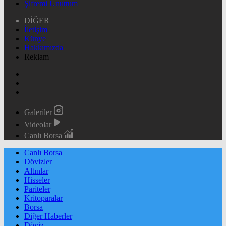
Şifremi Unuttum
DİĞER
İletişim
Künye
Hakkımızda
Reklam
Galeriler
Videolar
Canlı Borsa
Canlı Borsa
Dövizler
Altınlar
Hisseler
Pariteler
Kritoparalar
Borsa
Diğer Haberler
Döviz