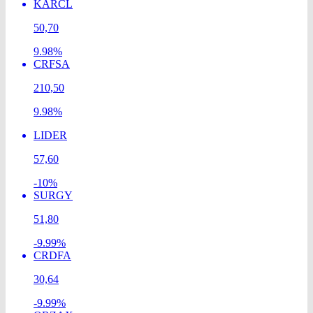
KARCL
50,70
9.98%
CRFSA
210,50
9.98%
LIDER
57,60
-10%
SURGY
51,80
-9.99%
CRDFA
30,64
-9.99%