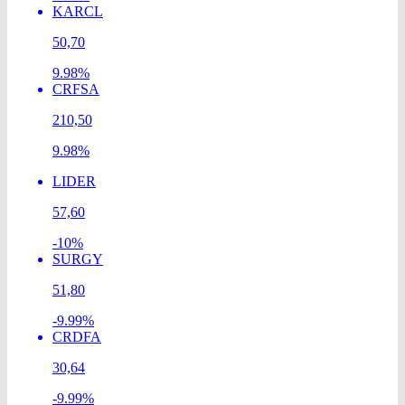
KARCL
50,70
9.98%
CRFSA
210,50
9.98%
LIDER
57,60
-10%
SURGY
51,80
-9.99%
CRDFA
30,64
-9.99%