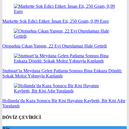
Markette Şok Edici Etiket: İnsan Eti, 250 Gram, 0,99 Euro
Otoparkta Çıkan Yangın, 22 Evi Oturulamaz Hale Getirdi
Stuttgart’ta Meydana Gelen Patlama Sonrası Bina Enkaza Döndü:
Sokak Moloz Yığınıyla Kaplandı
Hollanda’da Kaza Sonucu Bir Kişi Hayatını Kaybetti, Bir Kişi Ağır
Yaralandı
DÖVİZ ÇEVİRİCİ
Alış