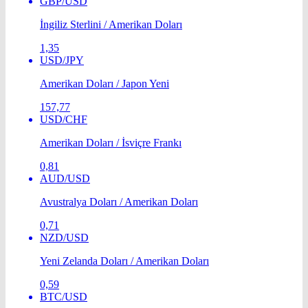
GBP/USD
İngiliz Sterlini / Amerikan Doları
1,35
USD/JPY
Amerikan Doları / Japon Yeni
157,77
USD/CHF
Amerikan Doları / İsviçre Frankı
0,81
AUD/USD
Avustralya Doları / Amerikan Doları
0,71
NZD/USD
Yeni Zelanda Doları / Amerikan Doları
0,59
BTC/USD