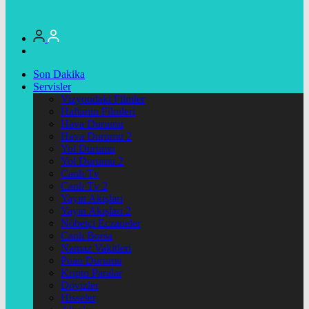
Son Dakika
Servisler
Vizyondaki Filmler
Haftanin Filmleri
Hava Durumu
Hava Durumu 2
Yol Durumu
Yol Durumu 2
Canlı Tv
Canlı Tv 2
Yayın Akışları
Yayın Akışları 2
Nöbetçi Eczaneler
Canlı Borsa
Namaz Vakitleri
Puan Durumu
Kripto Paralar
Dövizler
Hisseler