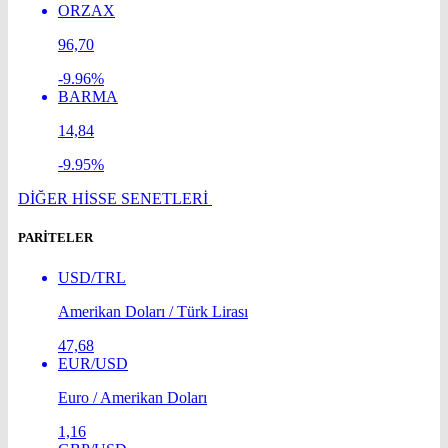
ORZAX
96,70
-9.96%
BARMA
14,84
-9.95%
DİĞER HİSSE SENETLERİ
PARİTELER
USD/TRL
Amerikan Doları / Türk Lirası
47,68
EUR/USD
Euro / Amerikan Doları
1,16