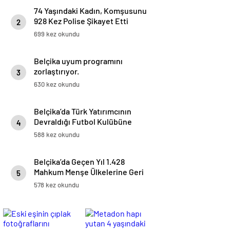
74 Yaşındaki Kadın, Komşusunu
928 Kez Polise Şikayet Etti
2
699 kez okundu
Belçika uyum programını
zorlaştırıyor.
3
630 kez okundu
Belçika’da Türk Yatırımcının
Devraldığı Futbol Kulübüne
4
Polis Baskını
588 kez okundu
Belçika’da Geçen Yıl 1.428
Mahkum Menşe Ülkelerine Geri
5
Gönderildi
578 kez okundu