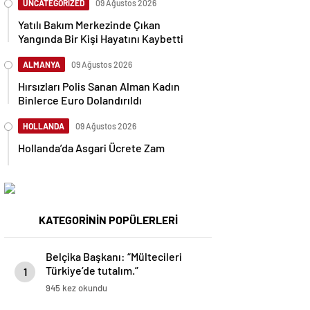
UNCATEGORİZED
09 Ağustos 2026
Yatılı Bakım Merkezinde Çıkan
Yangında Bir Kişi Hayatını Kaybetti
ALMANYA
09 Ağustos 2026
Hırsızları Polis Sanan Alman Kadın
Binlerce Euro Dolandırıldı
HOLLANDA
09 Ağustos 2026
Hollanda’da Asgari Ücrete Zam
KATEGORİNİN POPÜLERLERİ
Belçika Başkanı: “Mültecileri
Türkiye’de tutalım.”
1
945 kez okundu