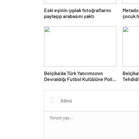
Eski eşinin çıplak fotoğraflarını
Metadon
paylaşıp arabasını yaktı
çocuk h
Belçika’da Türk Yatırımcının
Belçika
Devraldığı Futbol Kulübüne Polis
Tehdidi
Baskını