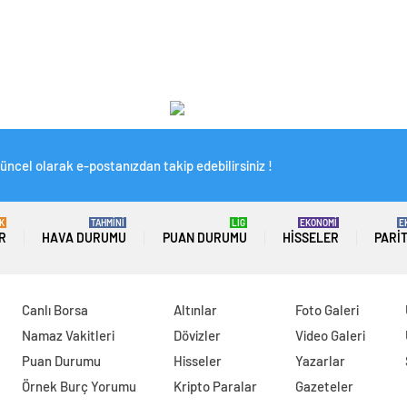
üncel olarak e-postanızdan takip edebilirsiniz !
K
TAHMİNİ
LİG
EKONOMİ
E
R
HAVA DURUMU
PUAN DURUMU
HISSELER
PARI
Canlı Borsa
Altınlar
Foto Galeri
Namaz Vakitleri
Dövizler
Video Galeri
Puan Durumu
Hisseler
Yazarlar
Örnek Burç Yorumu
Kripto Paralar
Gazeteler