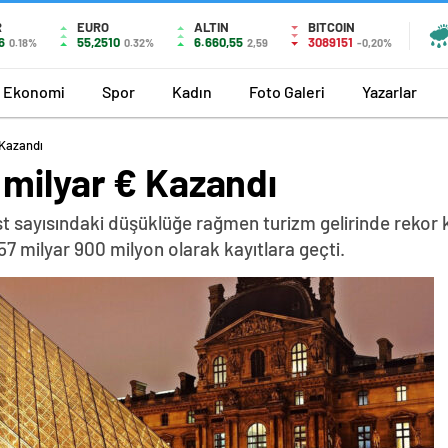
R
EURO
ALTIN
BITCOIN
6
55,2510
6.660,55
3089151
0.18%
0.32%
2,59
-0,20%
Ekonomi
Spor
Kadın
Foto Galeri
Yazarlar
 Kazandı
 milyar € Kazandı
t sayısındaki düşüklüğe rağmen turizm gelirinde rekor kır
57 milyar 900 milyon olarak kayıtlara geçti.