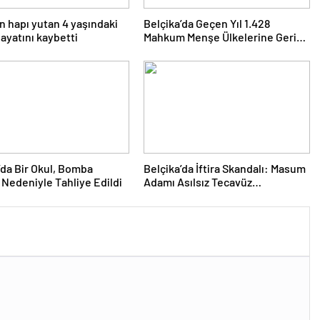
 hapı yutan 4 yaşındaki
Belçika’da Geçen Yıl 1.428
ayatını kaybetti
Mahkum Menşe Ülkelerine Geri
Gönderildi
’da Bir Okul, Bomba
Belçika’da İftira Skandalı: Masum
 Nedeniyle Tahliye Edildi
Adamı Asılsız Tecavüz
Suçlamasıyla Hapse Attırdı!