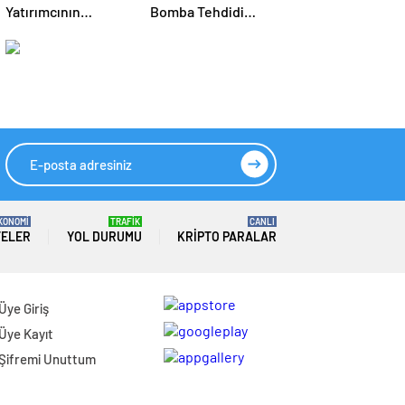
Yatırımcının
Bomba Tehdidi
Devraldığı Futbol
Nedeniyle Tahliye
Kulübüne Polis
Edildi
Baskını
KONOMİ
TRAFİK
CANLI
TELER
YOL DURUMU
KRIPTO PARALAR
Üye Giriş
Üye Kayıt
Şifremi Unuttum