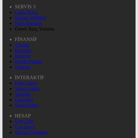
SERVİS 3
Canlı Borsa
Namaz Vakitleri
Puan Durumu
Örnek Burç Yorumu
FİNANSİF
Altınlar
Dövizler
Hisseler
Kripto Paralar
Pariteler
İNTERAKTİF
Foto Galeri
Video Galeri
Yazarlar
Gazeteler
Sıcak Haber
HESAP
Üye Giriş
Üye Kayıt
Şifremi Unuttum