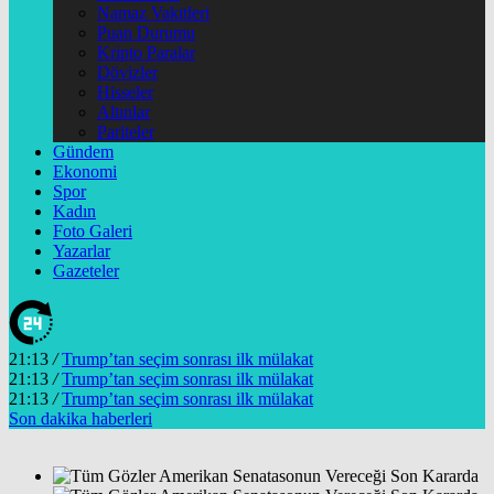
Namaz Vakitleri
Puan Durumu
Kripto Paralar
Dövizler
Hisseler
Altınlar
Pariteler
Gündem
Ekonomi
Spor
Kadın
Foto Galeri
Yazarlar
Gazeteler
21:13
/
Trump’tan seçim sonrası ilk mülakat
21:13
/
Trump’tan seçim sonrası ilk mülakat
21:13
/
Trump’tan seçim sonrası ilk mülakat
Son dakika
haberleri