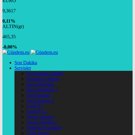
EURO
9,3617
0,11%
ALTIN(gr)
465,35
-0,00%
Son Dakika
Servisler
Vizyondaki Filmler
Haftanin Filmleri
Hava Durumu
Hava Durumu 2
Yol Durumu
Yol Durumu 2
Canlı Tv
Canlı Tv 2
Yayın Akışları
Yayın Akışları 2
Nöbetçi Eczaneler
Canlı Borsa