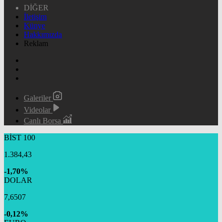
DİĞER
İletişim
Künye
Hakkımızda
Reklam
Galeriler
Videolar
Canlı Borsa
BİST 100
1.384,43
-1,70%
DOLAR
7,6507
-0,12%