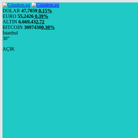
DOLAR
47,7059
0.15%
EURO
55,2426
0.39%
ALTIN
6.669,43
2,72
BITCOIN
3097430
0,30%
İstanbul
30°
AÇIK