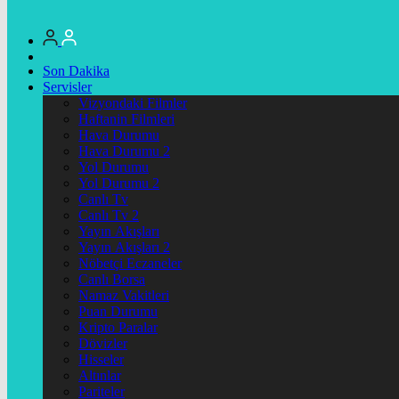
Son Dakika
Servisler
Vizyondaki Filmler
Haftanin Filmleri
Hava Durumu
Hava Durumu 2
Yol Durumu
Yol Durumu 2
Canlı Tv
Canlı Tv 2
Yayın Akışları
Yayın Akışları 2
Nöbetçi Eczaneler
Canlı Borsa
Namaz Vakitleri
Puan Durumu
Kripto Paralar
Dövizler
Hisseler
Altınlar
Pariteler