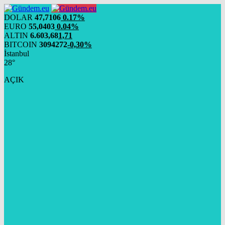
DOLAR
47,7106
0.17%
EURO
55,0403
0.04%
ALTIN
6.603,68
1,71
BITCOIN
3094272
-0,30%
İstanbul
28°
AÇIK