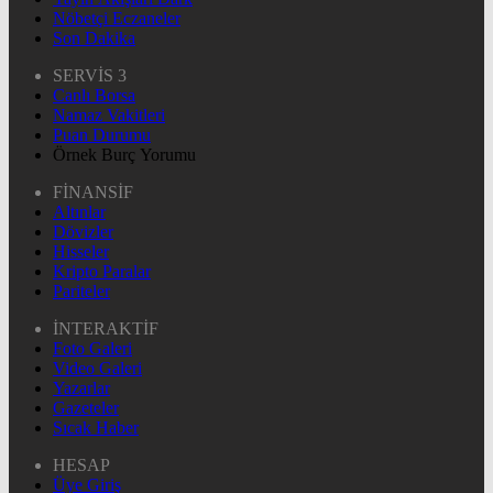
Nöbetçi Eczaneler
Son Dakika
SERVİS 3
Canlı Borsa
Namaz Vakitleri
Puan Durumu
Örnek Burç Yorumu
FİNANSİF
Altınlar
Dövizler
Hisseler
Kripto Paralar
Pariteler
İNTERAKTİF
Foto Galeri
Video Galeri
Yazarlar
Gazeteler
Sıcak Haber
HESAP
Üye Giriş