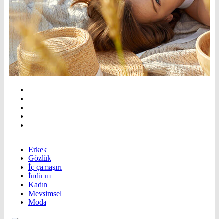
Erkek
Gözlük
İç çamaşırı
İndirim
Kadın
Mevsimsel
Moda