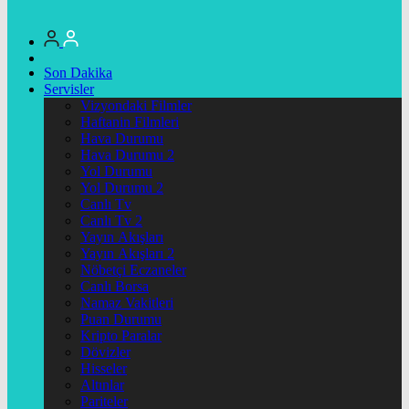
Son Dakika
Servisler
Vizyondaki Filmler
Haftanin Filmleri
Hava Durumu
Hava Durumu 2
Yol Durumu
Yol Durumu 2
Canlı Tv
Canlı Tv 2
Yayın Akışları
Yayın Akışları 2
Nöbetçi Eczaneler
Canlı Borsa
Namaz Vakitleri
Puan Durumu
Kripto Paralar
Dövizler
Hisseler
Altınlar
Pariteler