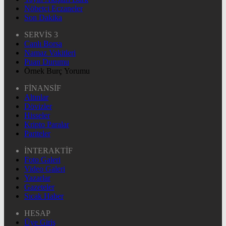
Nöbetçi Eczaneler
Son Dakika
SERVİS 3
Canlı Borsa
Namaz Vakitleri
Puan Durumu
Örnek Burç Yorumu
FİNANSİF
Altınlar
Dövizler
Hisseler
Kripto Paralar
Pariteler
İNTERAKTİF
Foto Galeri
Video Galeri
Yazarlar
Gazeteler
Sıcak Haber
HESAP
Üye Giriş