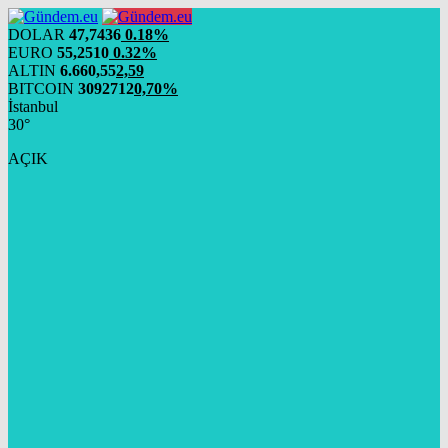
DOLAR
47,7436
0.18%
EURO
55,2510
0.32%
ALTIN
6.660,55
2,59
BITCOIN
3092712
0,70%
İstanbul
30°
AÇIK