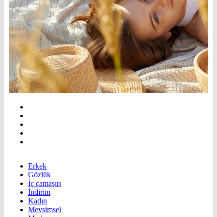
Erkek
Gözlük
İç çamaşırı
İndirim
Kadın
Mevsimsel