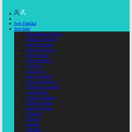
Son Dakika
Servisler
Vizyondaki Filmler
Haftanin Filmleri
Hava Durumu
Hava Durumu 2
Yol Durumu
Yol Durumu 2
Canlı Tv
Canlı Tv 2
Yayın Akışları
Yayın Akışları 2
Nöbetçi Eczaneler
Canlı Borsa
Namaz Vakitleri
Puan Durumu
Kripto Paralar
Dövizler
Hisseler
Altınlar
Pariteler