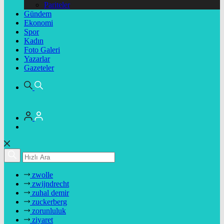
Pariteler
Gündem
Ekonomi
Spor
Kadın
Foto Galeri
Yazarlar
Gazeteler
zwolle
zwijndrecht
zuhal demir
zuckerberg
zorunluluk
ziyaret