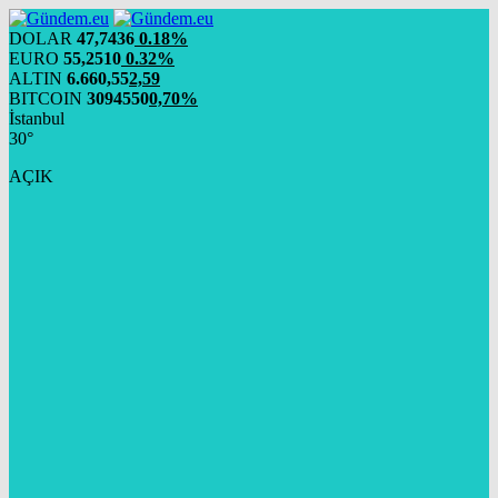
DOLAR
47,7436
0.18%
EURO
55,2510
0.32%
ALTIN
6.660,55
2,59
BITCOIN
3094550
0,70%
İstanbul
30°
AÇIK