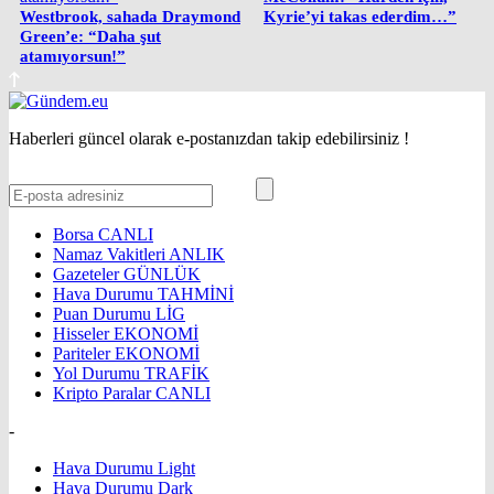
Westbrook, sahada Draymond
Kyrie’yi takas ederdim…”
Green’e: “Daha şut
atamıyorsun!”
Haberleri güncel olarak e-postanızdan takip edebilirsiniz !
Borsa
CANLI
Namaz Vakitleri
ANLIK
Gazeteler
GÜNLÜK
Hava Durumu
TAHMİNİ
Puan Durumu
LİG
Hisseler
EKONOMİ
Pariteler
EKONOMİ
Yol Durumu
TRAFİK
Kripto Paralar
CANLI
-
Hava Durumu Light
Hava Durumu Dark