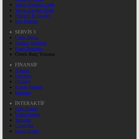
Yayın Akışları Light
Yayın Akışları Dark
Nöbetçi Eczaneler
Son Dakika
SERVİS 3
Canlı Borsa
Namaz Vakitleri
Puan Durumu
Örnek Burç Yorumu
FİNANSİF
Altınlar
Dövizler
Hisseler
Kripto Paralar
Pariteler
İNTERAKTİF
Foto Galeri
Video Galeri
Yazarlar
Gazeteler
Sıcak Haber