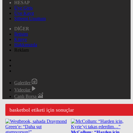
HESAP
Üye Giriş
Üye Kayıt
Şifremi Unuttum
DİĞER
İletişim
Künye
Hakkımızda
Reklam
Galeriler
Videolar
Canlı Borsa
basketbol etiketi için sonuçlar
McCollum: “Harden için,