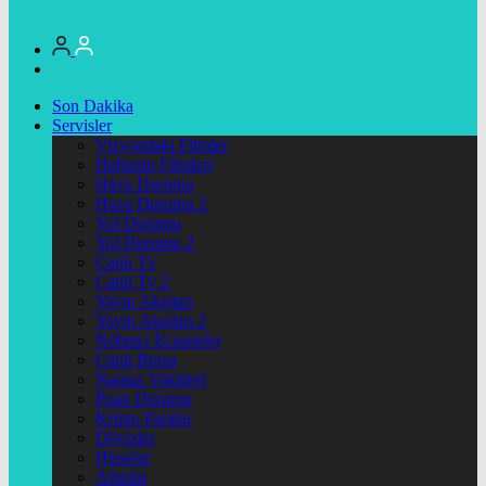
Son Dakika
Servisler
Vizyondaki Filmler
Haftanin Filmleri
Hava Durumu
Hava Durumu 2
Yol Durumu
Yol Durumu 2
Canlı Tv
Canlı Tv 2
Yayın Akışları
Yayın Akışları 2
Nöbetçi Eczaneler
Canlı Borsa
Namaz Vakitleri
Puan Durumu
Kripto Paralar
Dövizler
Hisseler
Altınlar