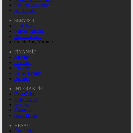
Nöbetçi Eczaneler
Son Dakika
SERVİS 3
Canlı Borsa
Namaz Vakitleri
Puan Durumu
Örnek Burç Yorumu
FİNANSİF
Altınlar
Dövizler
Hisseler
Kripto Paralar
Pariteler
İNTERAKTİF
Foto Galeri
Video Galeri
Yazarlar
Gazeteler
Sıcak Haber
HESAP
Üye Giriş