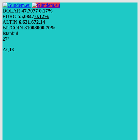
DOLAR
47,7077
0.17%
EURO
55,0847
0.12%
ALTIN
6.631,67
2,14
BITCOIN
3100800
0,70%
İstanbul
27°
AÇIK