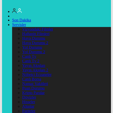
Son Dakika
Servisler
Vizyondaki Filmler
Haftanin Filmleri
Hava Durumu
Hava Durumu 2
Yol Durumu
Yol Durumu 2
Canlı Tv
Canlı Tv 2
Yayın Akışları
Yayın Akışları 2
Nöbetçi Eczaneler
Canlı Borsa
Namaz Vakitleri
Puan Durumu
Kripto Paralar
Dövizler
Hisseler
Altınlar
Pariteler