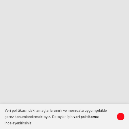
Veri politikasındaki amaçlarla sınırlı ve mevzuata uygun şekilde
çerez konumlandırmaktayız. Detaylar için
veri politikamızı
inceleyebilirsiniz.