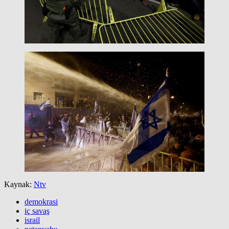
Kaynak:
Ntv
demokrasi
iç savaş
israil