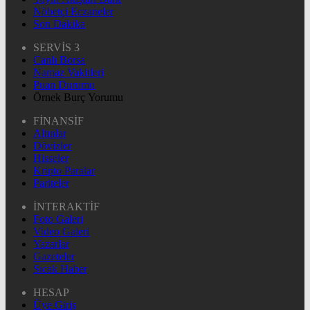
Nöbetçi Eczaneler
Son Dakika
SERVİS 3
Canlı Borsa
Namaz Vakitleri
Puan Durumu
Örnek Burç Yorumu
FİNANSİF
Altınlar
Dövizler
Hisseler
Kripto Paralar
Pariteler
İNTERAKTİF
Foto Galeri
Video Galeri
Yazarlar
Gazeteler
Sıcak Haber
HESAP
Üye Giriş