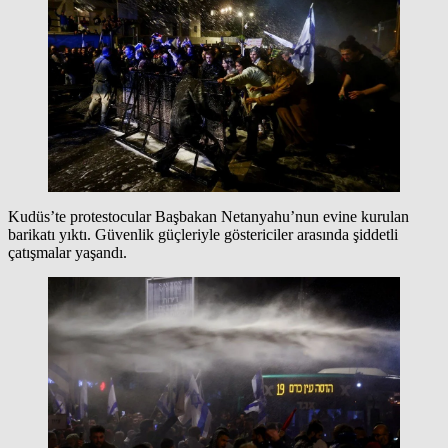
Kudüs’te protestocular Başbakan Netanyahu’nun evine kurulan
barikatı yıktı. Güvenlik güçleriyle göstericiler arasında şiddetli
çatışmalar yaşandı.