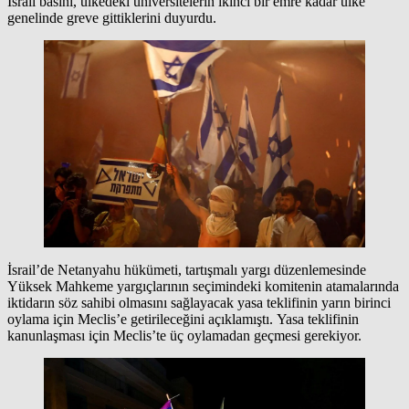
İsrail basını, ülkedeki üniversitelerin ikinci bir emre kadar ülke
genelinde greve gittiklerini duyurdu.
İsrail’de Netanyahu hükümeti, tartışmalı yargı düzenlemesinde
Yüksek Mahkeme yargıçlarının seçimindeki komitenin atamalarında
iktidarın söz sahibi olmasını sağlayacak yasa teklifinin yarın birinci
oylama için Meclis’e getirileceğini açıklamıştı. Yasa teklifinin
kanunlaşması için Meclis’te üç oylamadan geçmesi gerekiyor.