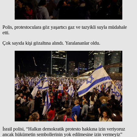
Polis, protestoculara göz yaşartıcı gaz ve tazyikli suyla müdahale
etti.
Çok sayıda kişi gözaltına alındı. Yaralananlar oldu.
İsrail polisi, “Halkın demokratik protesto hakkına izin veriyoruz
ancak hükümetin sembollerinin yok edilmesine izin vermeyiz”