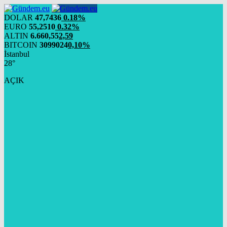
DOLAR
47,7436
0.18%
EURO
55,2510
0.32%
ALTIN
6.660,55
2,59
BITCOIN
3099024
0,10%
İstanbul
28°
AÇIK