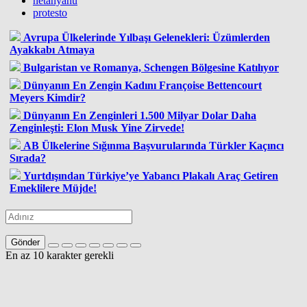
netanyahu
protesto
Avrupa Ülkelerinde Yılbaşı Gelenekleri: Üzümlerden
Ayakkabı Atmaya
Bulgaristan ve Romanya, Schengen Bölgesine Katılıyor
Dünyanın En Zengin Kadını Françoise Bettencourt
Meyers Kimdir?
Dünyanın En Zenginleri 1.500 Milyar Dolar Daha
Zenginleşti: Elon Musk Yine Zirvede!
AB Ülkelerine Sığınma Başvurularında Türkler Kaçıncı
Sırada?
Yurtdışından Türkiye’ye Yabancı Plakalı Araç Getiren
Emeklilere Müjde!
Gönder
En az 10 karakter gerekli