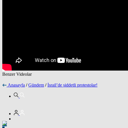
Benzer Videolar
Anasayfa
/
Gündem
/
İsrail’de şiddetli protestolar!