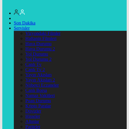
Son Dakika
Servisler
Vizyondaki Filmler
Haftanin Filmleri
Hava Durumu
Hava Durumu 2
Yol Durumu
Yol Durumu 2
Canlı Tv
Canlı Tv 2
Yayın Akışları
Yayın Akışları 2
Nöbetçi Eczaneler
Canlı Borsa
Namaz Vakitleri
Puan Durumu
Kripto Paralar
Dövizler
Hisseler
Altınlar
Pariteler