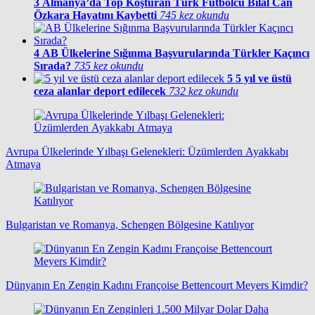
3
Almanya’da Top Koşturan Türk Futbolcu Bilal Can
Özkara Hayatını Kaybetti
745 kez okundu
4
AB Ülkelerine Sığınma Başvurularında Türkler Kaçıncı
Sırada?
735 kez okundu
5
5 yıl ve üstü
ceza alanlar deport edilecek
732 kez okundu
Avrupa Ülkelerinde Yılbaşı Gelenekleri: Üzümlerden Ayakkabı
Atmaya
Bulgaristan ve Romanya, Schengen Bölgesine Katılıyor
Dünyanın En Zengin Kadını Françoise Bettencourt Meyers Kimdir?