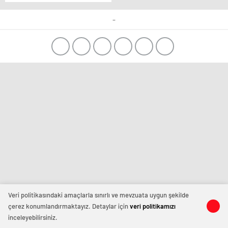
-
Veri politikasındaki amaçlarla sınırlı ve mevzuata uygun şekilde
çerez konumlandırmaktayız. Detaylar için
veri politikamızı
inceleyebilirsiniz.