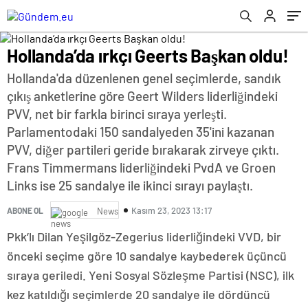
Hollanda’da ırkçı Geerts Başkan oldu!
Hollanda'da düzenlenen genel seçimlerde, sandık
çıkış anketlerine göre Geert Wilders liderliğindeki
PVV, net bir farkla birinci sıraya yerleşti.
Parlamentodaki 150 sandalyeden 35'ini kazanan
PVV, diğer partileri geride bırakarak zirveye çıktı.
Frans Timmermans liderliğindeki PvdA ve Groen
Links ise 25 sandalye ile ikinci sırayı paylaştı.
Kasım 23, 2023 13:17
ABONE OL
News
Pkk’lı Dilan Yeşilgöz-Zegerius liderliğindeki VVD, bir
önceki seçime göre 10 sandalye kaybederek üçüncü
sıraya geriledi. Yeni Sosyal Sözleşme Partisi (NSC), ilk
kez katıldığı seçimlerde 20 sandalye ile dördüncü