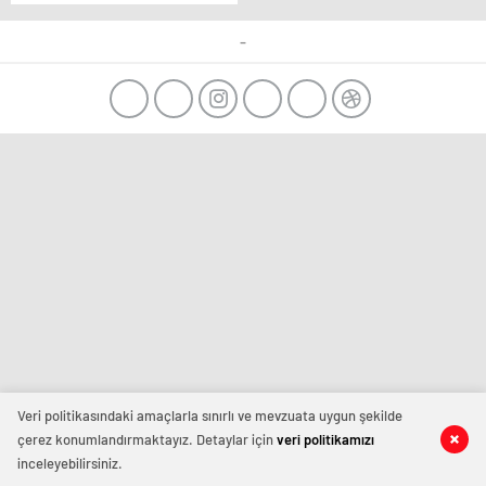
Depremler Nedeniyle
Yüzlerce İnsan
-
Hayatını Kaybetti.
Veri politikasındaki amaçlarla sınırlı ve mevzuata uygun şekilde
çerez konumlandırmaktayız. Detaylar için
veri politikamızı
inceleyebilirsiniz.