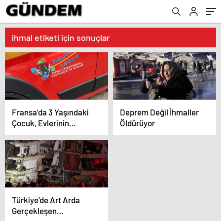
ihmal etiketi için sonuçlar
Fransa’da 3 Yaşındaki
Deprem Değil İhmaller
Çocuk, Evlerinin
Öldürüyor
Bahçesindeki Gölette
Boğularak Hayatını
Kaybetti
Türkiye’de Art Arda
Gerçekleşen