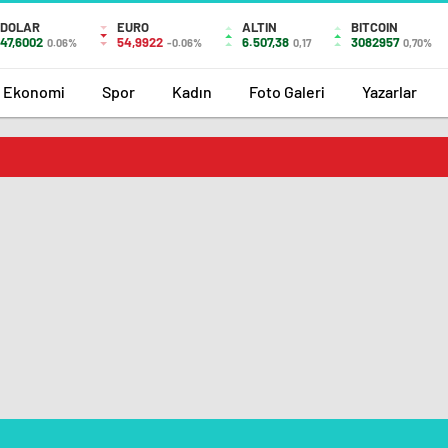
DOLAR
EURO
ALTIN
BITCOIN
47,6002
54,9922
6.507,38
3082957
0.06%
-0.06%
0,17
0,70%
Ekonomi
Spor
Kadın
Foto Galeri
Yazarlar