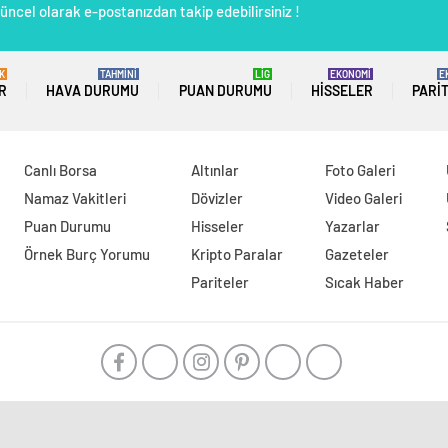
üncel olarak e-postanızdan takip edebilirsiniz !
K
TAHMİNİ
LİG
EKONOMİ
E
R
HAVA DURUMU
PUAN DURUMU
HISSELER
PARI
Canlı Borsa
Altınlar
Foto Galeri
Namaz Vakitleri
Dövizler
Video Galeri
Puan Durumu
Hisseler
Yazarlar
Örnek Burç Yorumu
Kripto Paralar
Gazeteler
Pariteler
Sıcak Haber