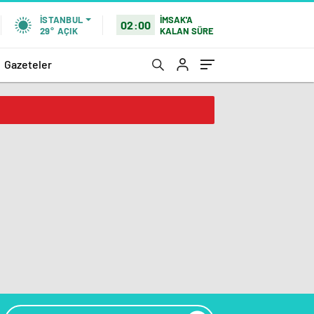
İMSAK'A
İSTANBUL
02:00
KALAN SÜRE
29°
AÇIK
Gazeteler