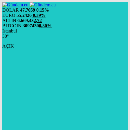
DOLAR
47,7059
0.15%
EURO
55,2426
0.39%
ALTIN
6.669,43
2,72
BITCOIN
3097430
0,30%
İstanbul
30°
AÇIK