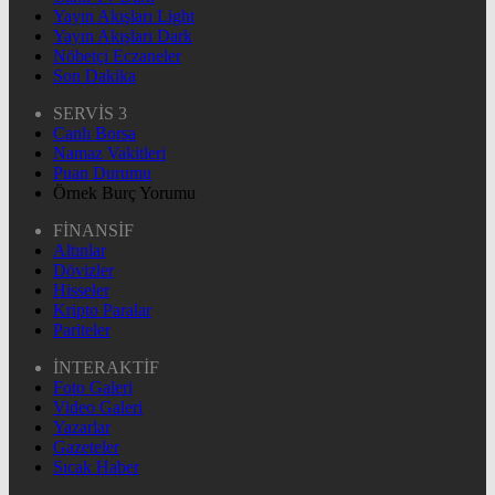
Yayın Akışları Light
Yayın Akışları Dark
Nöbetçi Eczaneler
Son Dakika
SERVİS 3
Canlı Borsa
Namaz Vakitleri
Puan Durumu
Örnek Burç Yorumu
FİNANSİF
Altınlar
Dövizler
Hisseler
Kripto Paralar
Pariteler
İNTERAKTİF
Foto Galeri
Video Galeri
Yazarlar
Gazeteler
Sıcak Haber