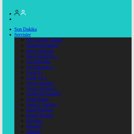
Son Dakika
Servisler
Vizyondaki Filmler
Haftanin Filmleri
Hava Durumu
Hava Durumu 2
Yol Durumu
Yol Durumu 2
Canlı Tv
Canlı Tv 2
Yayın Akışları
Yayın Akışları 2
Nöbetçi Eczaneler
Canlı Borsa
Namaz Vakitleri
Puan Durumu
Kripto Paralar
Dövizler
Hisseler
Altınlar