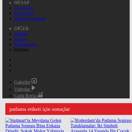
HESAP
Üye Giriş
Üye Kayıt
Şifremi Unuttum
DİĞER
İletişim
Künye
Hakkımızda
Reklam
Galeriler
Videolar
Canlı Borsa
patlama etiketi için sonuçlar