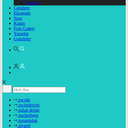
Pariteler
Gündem
Ekonomi
Spor
Kadın
Foto Galeri
Yazarlar
Gazeteler
zwolle
zwijndrecht
zuhal demir
zuckerberg
zorunluluk
ziyaret