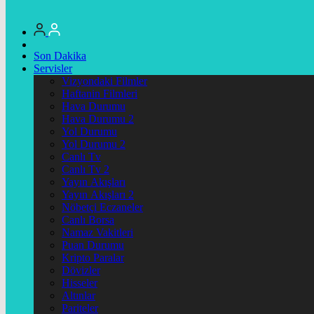
Son Dakika
Servisler
Vizyondaki Filmler
Haftanin Filmleri
Hava Durumu
Hava Durumu 2
Yol Durumu
Yol Durumu 2
Canlı Tv
Canlı Tv 2
Yayın Akışları
Yayın Akışları 2
Nöbetçi Eczaneler
Canlı Borsa
Namaz Vakitleri
Puan Durumu
Kripto Paralar
Dövizler
Hisseler
Altınlar
Pariteler