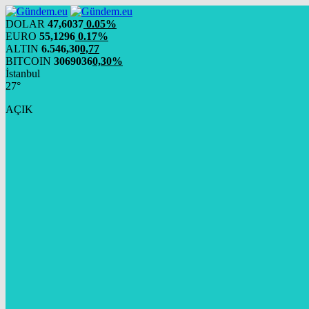
DOLAR
47,6037
0.05%
EURO
55,1296
0.17%
ALTIN
6.546,30
0,77
BITCOIN
3069036
0,30%
İstanbul
27°
AÇIK