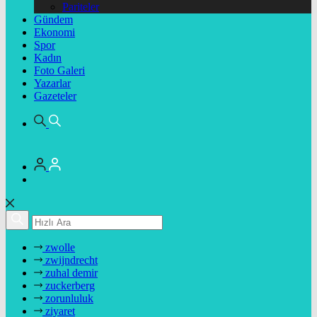
Pariteler
Gündem
Ekonomi
Spor
Kadın
Foto Galeri
Yazarlar
Gazeteler
zwolle
zwijndrecht
zuhal demir
zuckerberg
zorunluluk
ziyaret