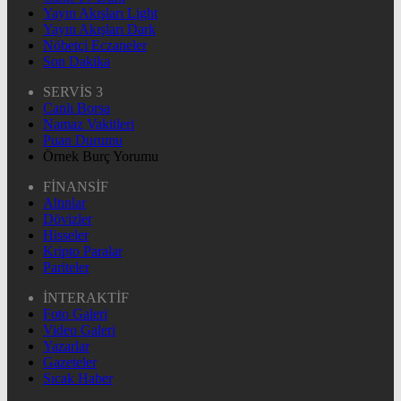
Yayın Akışları Light
Yayın Akışları Dark
Nöbetçi Eczaneler
Son Dakika
SERVİS 3
Canlı Borsa
Namaz Vakitleri
Puan Durumu
Örnek Burç Yorumu
FİNANSİF
Altınlar
Dövizler
Hisseler
Kripto Paralar
Pariteler
İNTERAKTİF
Foto Galeri
Video Galeri
Yazarlar
Gazeteler
Sıcak Haber