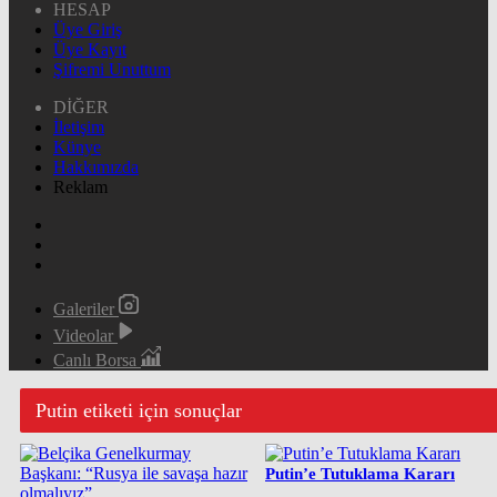
HESAP
Üye Giriş
Üye Kayıt
Şifremi Unuttum
DİĞER
İletişim
Künye
Hakkımızda
Reklam
Galeriler
Videolar
Canlı Borsa
Putin etiketi için sonuçlar
Putin’e Tutuklama Kararı