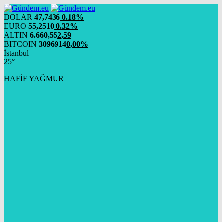
DOLAR
47,7436
0.18%
EURO
55,2510
0.32%
ALTIN
6.660,55
2,59
BITCOIN
3096914
0,00%
İstanbul
25°
HAFİF YAĞMUR