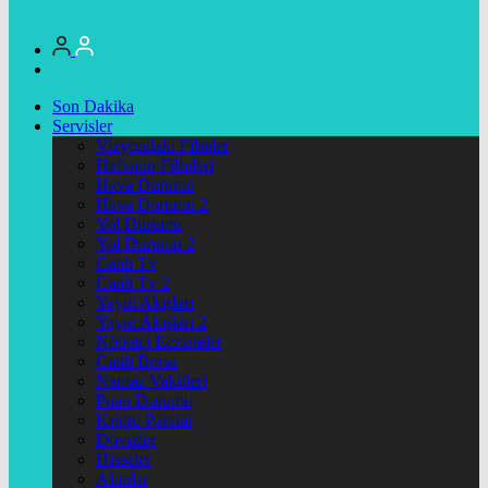
Son Dakika
Servisler
Vizyondaki Filmler
Haftanin Filmleri
Hava Durumu
Hava Durumu 2
Yol Durumu
Yol Durumu 2
Canlı Tv
Canlı Tv 2
Yayın Akışları
Yayın Akışları 2
Nöbetçi Eczaneler
Canlı Borsa
Namaz Vakitleri
Puan Durumu
Kripto Paralar
Dövizler
Hisseler
Altınlar