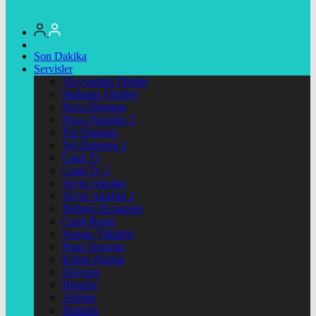
Son Dakika
Servisler
Vizyondaki Filmler
Haftanin Filmleri
Hava Durumu
Hava Durumu 2
Yol Durumu
Yol Durumu 2
Canlı Tv
Canlı Tv 2
Yayın Akışları
Yayın Akışları 2
Nöbetçi Eczaneler
Canlı Borsa
Namaz Vakitleri
Puan Durumu
Kripto Paralar
Dövizler
Hisseler
Altınlar
Pariteler