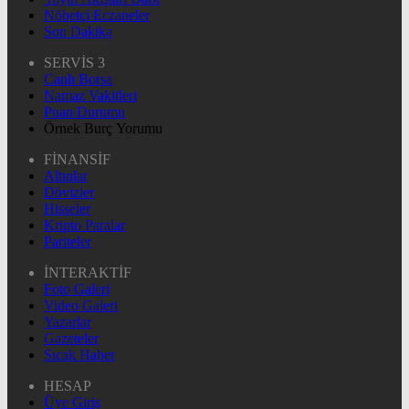
Nöbetçi Eczaneler
Son Dakika
SERVİS 3
Canlı Borsa
Namaz Vakitleri
Puan Durumu
Örnek Burç Yorumu
FİNANSİF
Altınlar
Dövizler
Hisseler
Kripto Paralar
Pariteler
İNTERAKTİF
Foto Galeri
Video Galeri
Yazarlar
Gazeteler
Sıcak Haber
HESAP
Üye Giriş