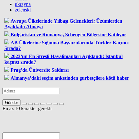
ukrayna
zelenski
Avrupa Ülkelerinde Yılbaşı Gelenekleri: Üzümlerden
Ayakkabı Atmaya
Bulgaristan ve Romanya, Schengen Bölgesine Katılıyor
AB Ülkelerine Sığınma Başvurularında Türkler Kaçıncı
Sırada?
2023’ün En Stresli Havalimanları Açıklandı! İstanbul
kaçıncı sırada?
Prag’da Üniversite Saldırısı
Almanya’daki seçim anketinden gurbetçilere kötü haber
Gönder
En az 10 karakter gerekli