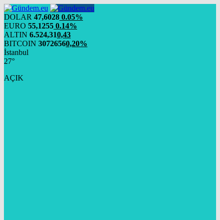
DOLAR
47,6028
0.05%
EURO
55,1255
0.14%
ALTIN
6.524,31
0,43
BITCOIN
3072656
0,20%
İstanbul
27°
AÇIK