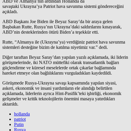
ABD ve Almanya’nın ardından Hollanda da
savaştaki Ukrayna’ya Patriot hava savunma sistemi göndereceğini
açıkladı.
ABD Başkanı Joe Biden ile Beyaz Saray’da bir araya gelen
Başbakan Rutte, Rusya’nın Ukrayna’daki saldırılarını kınayarak,
ABD’nin desteklerinden ötürü Biden’a teşekkür etti.
Rutte, “Almanya ile (Ukrayna’ya) verdiğiniz patriot hava savunma
sistemleri desteğine bizim de katılma niyetimiz var.” dedi.
Diğer taraftan Beyaz Saray’dan yapılan yazılı açıklamada, iki liderin
görüşmelerinde, iki NATO müttefiki olarak transatlantik bağları
güçlendirme ve küresel meselelerde ortak çıkarlar bağlamında
hareket etmeye olan bağlılıklarını vurguladıkları kaydedildi.
Görüşmede Rusya-Ukrayna savaşı kapsamında yapılan siyasi,
askeri, ekonomik ve insani yardımların ele alındığı belirtilen
açıklamada, liderlerin ayrıca Hint-Pasifik’teki işbirliği, ekonomik
gelişmeler ve kritik teknolojilerin önemini masaya yatırdıkları
aktarıldı.
hollanda
patriot
Putin
Rusya