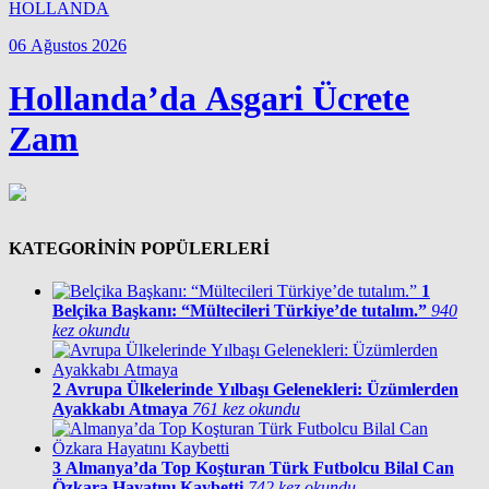
HOLLANDA
06 Ağustos 2026
Hollanda’da Asgari Ücrete
Zam
KATEGORİNİN POPÜLERLERİ
1
Belçika Başkanı: “Mültecileri Türkiye’de tutalım.”
940
kez okundu
2
Avrupa Ülkelerinde Yılbaşı Gelenekleri: Üzümlerden
Ayakkabı Atmaya
761 kez okundu
3
Almanya’da Top Koşturan Türk Futbolcu Bilal Can
Özkara Hayatını Kaybetti
742 kez okundu