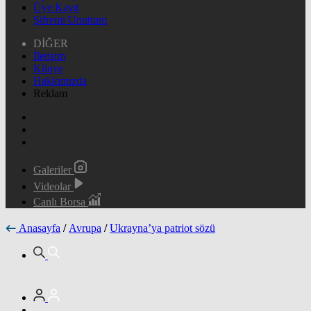
Üye Kayıt
Şifremi Unuttum
DİĞER
İletişim
Künye
Hakkımızda
Reklam
Galeriler
Videolar
Canlı Borsa
Anasayfa
/
Avrupa
/
Ukrayna’ya patriot sözü