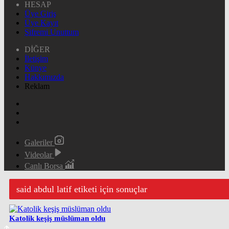
HESAP
Üye Giriş
Üye Kayıt
Şifremi Unuttum
DİĞER
İletişim
Künye
Hakkımızda
Reklam
Galeriler
Videolar
Canlı Borsa
said abdul latif etiketi için sonuçlar
Katolik keşiş müslüman oldu