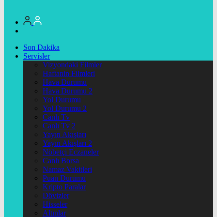
Son Dakika
Servisler
Vizyondaki Filmler
Haftanin Filmleri
Hava Durumu
Hava Durumu 2
Yol Durumu
Yol Durumu 2
Canlı Tv
Canlı Tv 2
Yayın Akışları
Yayın Akışları 2
Nöbetçi Eczaneler
Canlı Borsa
Namaz Vakitleri
Puan Durumu
Kripto Paralar
Dövizler
Hisseler
Altınlar