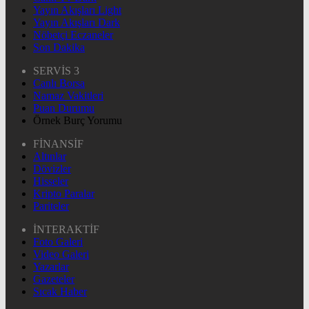
Yayın Akışları Light
Yayın Akışları Dark
Nöbetçi Eczaneler
Son Dakika
SERVİS 3
Canlı Borsa
Namaz Vakitleri
Puan Durumu
Örnek Burç Yorumu
FİNANSİF
Altınlar
Dövizler
Hisseler
Kripto Paralar
Pariteler
İNTERAKTİF
Foto Galeri
Video Galeri
Yazarlar
Gazeteler
Sıcak Haber