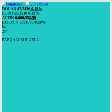
DOLAR
47,7436
0.18%
EURO
55,2510
0.32%
ALTIN
6.660,55
2,59
BITCOIN
3091030
-0,20%
İstanbul
25°
PARÇALI BULUTLU