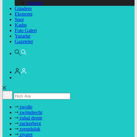
Pariteler
Gündem
Ekonomi
Spor
Kadın
Foto Galeri
Yazarlar
Gazeteler
zwolle
zwijndrecht
zuhal demir
zuckerberg
zorunluluk
ziyaret