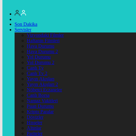
Son Dakika
Servisler
Vizyondaki Filmler
Haftanin Filmleri
Hava Durumu
Hava Durumu 2
Yol Durumu
Yol Durumu 2
Canlı Tv
Canlı Tv 2
Yayın Akışları
Yayın Akışları 2
Nöbetçi Eczaneler
Canlı Borsa
Namaz Vakitleri
Puan Durumu
Kripto Paralar
Dövizler
Hisseler
Altınlar
Pariteler