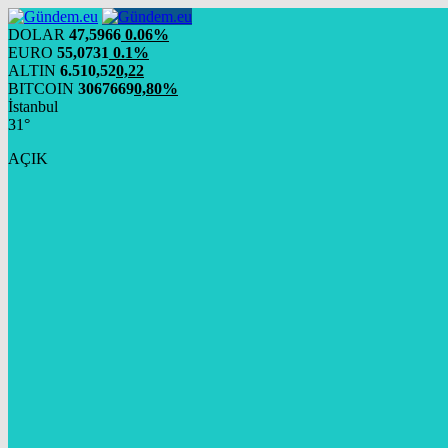
DOLAR
47,5966
0.06%
EURO
55,0731
0.1%
ALTIN
6.510,52
0,22
BITCOIN
3067669
0,80%
İstanbul
31°
AÇIK