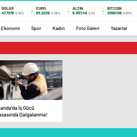
DOLAR
EURO
ALTIN
BITCOIN
47,7078
55,2036
6.657,46
3096106
0.16%
0.29%
2,54
0,80%
Ekonomi
Spor
Kadın
Foto Galeri
Yazarlar
landa’da İş Gücü
asasında Dalgalanma!