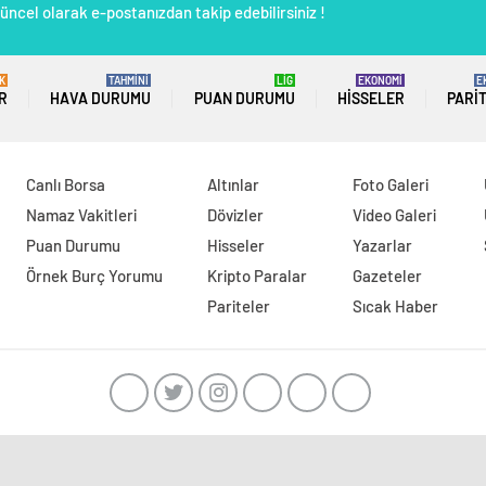
üncel olarak e-postanızdan takip edebilirsiniz !
K
TAHMİNİ
LİG
EKONOMİ
E
R
HAVA DURUMU
PUAN DURUMU
HISSELER
PARI
Canlı Borsa
Altınlar
Foto Galeri
Namaz Vakitleri
Dövizler
Video Galeri
Puan Durumu
Hisseler
Yazarlar
Örnek Burç Yorumu
Kripto Paralar
Gazeteler
Pariteler
Sıcak Haber