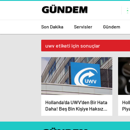
Son Dakika
Servisler
Gündem
uwv etiketi için sonuçlar
Hollanda’da UWV’den Bir Hata
Hol
Daha! Beş Bin Kişiye Haksız
Piy
Ceza