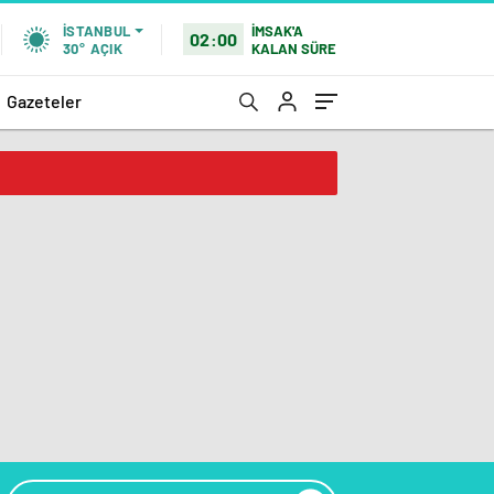
İMSAK'A
İSTANBUL
02:00
KALAN SÜRE
30°
AÇIK
Gazeteler