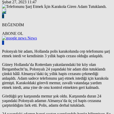
Şubat 27, 2023 11:47
0
BEĞENDİM
ABONE OL
News
0
Polonyalı bir adam, Hollanda polis karakolunda cep telefonunu şarj
etmek istedi ve kendisinin 3 yıllık hapis cezası olduğu anlaşıldı.
Güney Hollanda’da Rotterdam yakınlarındaki bir köy olan
Bergambacht’ta, Polonyalı 24 yaşındaki bir adam dün tutuklandı
çünkü hâlâ Almanya’daki üç yıllık hapis cezasını çekmediği
anlaşıldı. Adam sadece telefonunu şarj etmek istediği için karakola
girmişti. Karakoldaki görevli memur, zavallı vatandaşa yardım
etmek istedi, ama yine de onu kontrol etmekten geri kalmadı.
Gördüğü şey karşısında memur şok oldu. Karşısında duran 24
yaşındaki Polonyalı adamın Almanya’da üç yıl hapis cezasına
çarptırıldığını fark etti. Polis, adamı derhal tutukladı.
24 yaşındaki adamın hangi suçtan yargılandığı henüz bilinmiyor. Şu