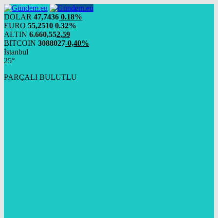
DOLAR
47,7436
0.18%
EURO
55,2510
0.32%
ALTIN
6.660,55
2,59
BITCOIN
3088027
-0,40%
İstanbul
25°
PARÇALI BULUTLU