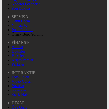
Nöbetçi Eczaneler
Son Dakika
SERVİS 3
Canlı Borsa
Namaz Vakitleri
Puan Durumu
Örnek Burç Yorumu
FİNANSİF
Altınlar
Dövizler
Hisseler
Kripto Paralar
Pariteler
İNTERAKTİF
Foto Galeri
Video Galeri
Yazarlar
Gazeteler
Sıcak Haber
HESAP
Üye Giriş