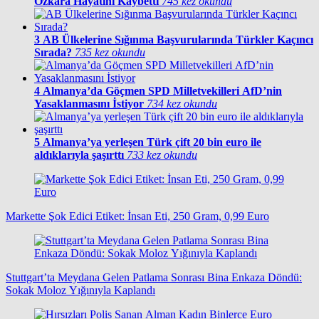
Özkara Hayatını Kaybetti
745 kez okundu
3
AB Ülkelerine Sığınma Başvurularında Türkler Kaçıncı
Sırada?
735 kez okundu
4
Almanya’da Göçmen SPD Milletvekilleri AfD’nin
Yasaklanmasını İstiyor
734 kez okundu
5
Almanya’ya yerleşen Türk çift 20 bin euro ile
aldıklarıyla şaşırttı
733 kez okundu
Markette Şok Edici Etiket: İnsan Eti, 250 Gram, 0,99 Euro
Stuttgart’ta Meydana Gelen Patlama Sonrası Bina Enkaza Döndü:
Sokak Moloz Yığınıyla Kaplandı