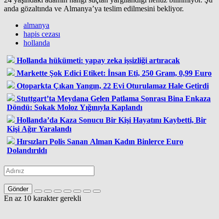
anda gözaltında ve Almanya’ya teslim edilmesini bekliyor.
almanya
hapis cezası
hollanda
Hollanda hükümeti: yapay zeka işsizliği artıracak
Markette Şok Edici Etiket: İnsan Eti, 250 Gram, 0,99 Euro
Otoparkta Çıkan Yangın, 22 Evi Oturulamaz Hale Getirdi
Stuttgart’ta Meydana Gelen Patlama Sonrası Bina Enkaza
Döndü: Sokak Moloz Yığınıyla Kaplandı
Hollanda’da Kaza Sonucu Bir Kişi Hayatını Kaybetti, Bir
Kişi Ağır Yaralandı
Hırsızları Polis Sanan Alman Kadın Binlerce Euro
Dolandırıldı
Gönder
En az 10 karakter gerekli