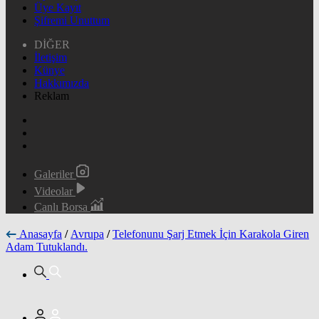
Üye Kayıt
Şifremi Unuttum
DİĞER
İletişim
Künye
Hakkımızda
Reklam
Galeriler
Videolar
Canlı Borsa
Anasayfa
/
Avrupa
/
Telefonunu Şarj Etmek İçin Karakola Giren
Adam Tutuklandı.