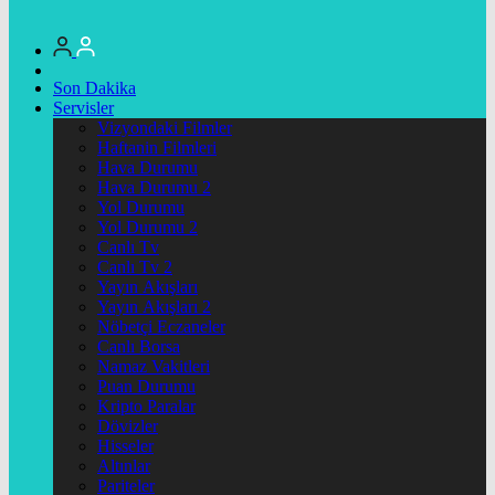
Son Dakika
Servisler
Vizyondaki Filmler
Haftanin Filmleri
Hava Durumu
Hava Durumu 2
Yol Durumu
Yol Durumu 2
Canlı Tv
Canlı Tv 2
Yayın Akışları
Yayın Akışları 2
Nöbetçi Eczaneler
Canlı Borsa
Namaz Vakitleri
Puan Durumu
Kripto Paralar
Dövizler
Hisseler
Altınlar
Pariteler