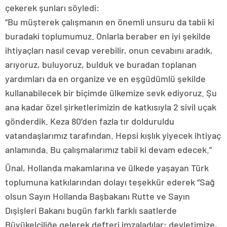
çekerek şunları söyledi:
“Bu müşterek çalışmanın en önemli unsuru da tabii ki
buradaki toplumumuz. Onlarla beraber en iyi şekilde
ihtiyaçları nasıl cevap verebilir, onun cevabını aradık,
arıyoruz, buluyoruz, bulduk ve buradan toplanan
yardımları da en organize ve en eşgüdümlü şekilde
kullanabilecek bir biçimde ülkemize sevk ediyoruz. Şu
ana kadar özel şirketlerimizin de katkısıyla 2 sivil uçak
gönderdik. Keza 80’den fazla tır dolduruldu
vatandaşlarımız tarafından. Hepsi kışlık yiyecek ihtiyaç
anlamında. Bu çalışmalarımız tabii ki devam edecek.”
Ünal, Hollanda makamlarına ve ülkede yaşayan Türk
toplumuna katkılarından dolayı teşekkür ederek “Sağ
olsun Sayın Hollanda Başbakanı Rutte ve Sayın
Dışişleri Bakanı bugün farklı farklı saatlerde
Büyükelçiliğe gelerek defteri imzaladılar; devletimize,