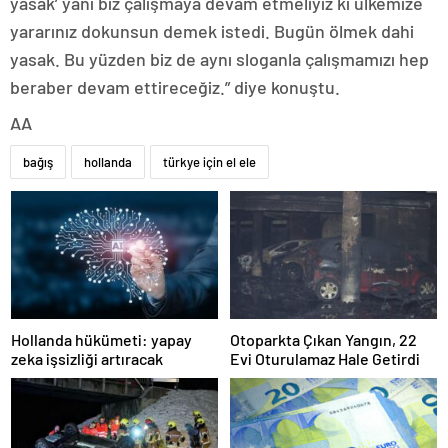
yasak’ yani biz çalışmaya devam etmeliyiz ki ülkemize
yararınız dokunsun demek istedi. Bugün ölmek dahi
yasak. Bu yüzden biz de aynı sloganla çalışmamızı hep
beraber devam ettireceğiz.” diye konuştu.
AA
bağış
hollanda
türkye için el ele
Hollanda hükümeti: yapay
Otoparkta Çıkan Yangın, 22
zeka işsizliği artıracak
Evi Oturulamaz Hale Getirdi