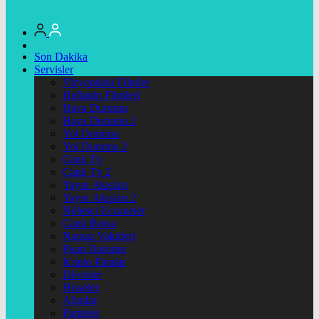
Son Dakika
Servisler
Vizyondaki Filmler
Haftanin Filmleri
Hava Durumu
Hava Durumu 2
Yol Durumu
Yol Durumu 2
Canlı Tv
Canlı Tv 2
Yayın Akışları
Yayın Akışları 2
Nöbetçi Eczaneler
Canlı Borsa
Namaz Vakitleri
Puan Durumu
Kripto Paralar
Dövizler
Hisseler
Altınlar
Pariteler