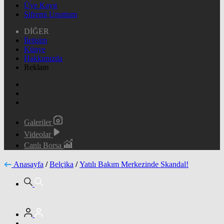
Üye Kayıt
Şifremi Unuttum
DİĞER
İletişim
Künye
Hakkımızda
Reklam
Galeriler
Videolar
Canlı Borsa
Anasayfa
/
Belçika
/
Yatılı Bakım Merkezinde Skandal!