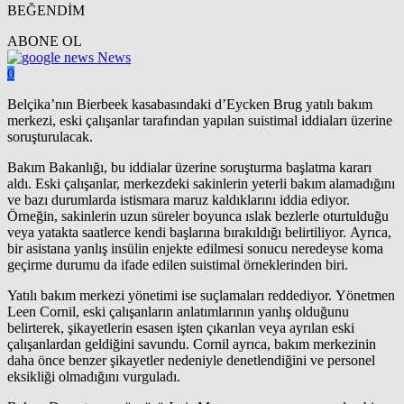
BEĞENDİM
ABONE OL
News
0
Belçika’nın Bierbeek kasabasındaki d’Eycken Brug yatılı bakım
merkezi, eski çalışanlar tarafından yapılan suistimal iddiaları üzerine
soruşturulacak.
Bakım Bakanlığı, bu iddialar üzerine soruşturma başlatma kararı
aldı. Eski çalışanlar, merkezdeki sakinlerin yeterli bakım alamadığını
ve bazı durumlarda istismara maruz kaldıklarını iddia ediyor.
Örneğin, sakinlerin uzun süreler boyunca ıslak bezlerle oturtulduğu
veya yatakta saatlerce kendi başlarına bırakıldığı belirtiliyor. Ayrıca,
bir asistana yanlış insülin enjekte edilmesi sonucu neredeyse koma
geçirme durumu da ifade edilen suistimal örneklerinden biri.
Yatılı bakım merkezi yönetimi ise suçlamaları reddediyor. Yönetmen
Leen Cornil, eski çalışanların anlatımlarının yanlış olduğunu
belirterek, şikayetlerin esasen işten çıkarılan veya ayrılan eski
çalışanlardan geldiğini savundu. Cornil ayrıca, bakım merkezinin
daha önce benzer şikayetler nedeniyle denetlendiğini ve personel
eksikliği olmadığını vurguladı.