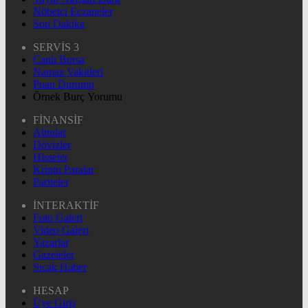
Nöbetçi Eczaneler
Son Dakika
SERVİS 3
Canlı Borsa
Namaz Vakitleri
Puan Durumu
Örnek Burç Yorumu
FİNANSİF
Altınlar
Dövizler
Hisseler
Kripto Paralar
Pariteler
İNTERAKTİF
Foto Galeri
Video Galeri
Yazarlar
Gazeteler
Sıcak Haber
HESAP
Üye Giriş