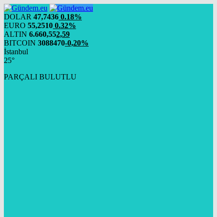
DOLAR
47,7436
0.18%
EURO
55,2510
0.32%
ALTIN
6.660,55
2,59
BITCOIN
3088470
-0,20%
İstanbul
25°
PARÇALI BULUTLU