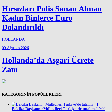
Hırsızları Polis Sanan Alman
Kadın Binlerce Euro
Dolandırıldı
HOLLANDA
09 Ağustos 2026
Hollanda’da Asgari Ücrete
Zam
KATEGORİNİN POPÜLERLERİ
1
Belçika Başkanı: “Mültecileri Türkiye’de tutalım.”
944