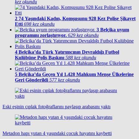
kez okundu
2
74 Yaşındaki Kadın, Komşusunu 928 Kez Polise Şikayet
Etti
698 kez okundu
3
Belçika uyum
programını zorlaştırıyor.
629 kez okundu
4
Belçika’da Türk Yatırımcının Devraldığı Futbol
Kulübüne Polis Baskını
588 kez okundu
5
Belçika’da Geçen Yıl 1.428 Mahkum Menşe Ülkelerine
Geri Gönderildi
577 kez okundu
Eski eşinin çıplak fotoğraflarını paylaşıp arabasını yaktı
Metadon hapı yutan 4 yaşındaki çocuk hayatını kaybetti