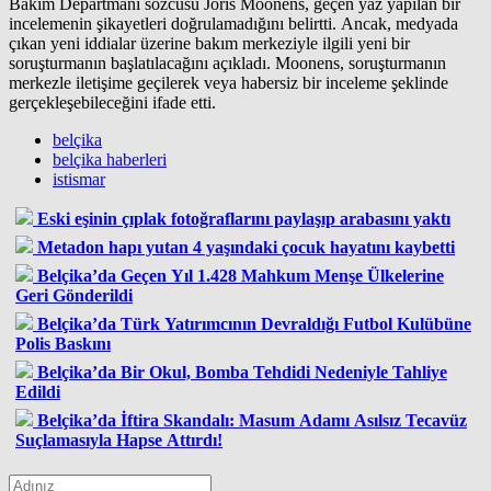
Bakım Departmanı sözcüsü Joris Moonens, geçen yaz yapılan bir
incelemenin şikayetleri doğrulamadığını belirtti. Ancak, medyada
çıkan yeni iddialar üzerine bakım merkeziyle ilgili yeni bir
soruşturmanın başlatılacağını açıkladı. Moonens, soruşturmanın
merkezle iletişime geçilerek veya habersiz bir inceleme şeklinde
gerçekleşebileceğini ifade etti.
belçika
belçika haberleri
istismar
Eski eşinin çıplak fotoğraflarını paylaşıp arabasını yaktı
Metadon hapı yutan 4 yaşındaki çocuk hayatını kaybetti
Belçika’da Geçen Yıl 1.428 Mahkum Menşe Ülkelerine
Geri Gönderildi
Belçika’da Türk Yatırımcının Devraldığı Futbol Kulübüne
Polis Baskını
Belçika’da Bir Okul, Bomba Tehdidi Nedeniyle Tahliye
Edildi
Belçika’da İftira Skandalı: Masum Adamı Asılsız Tecavüz
Suçlamasıyla Hapse Attırdı!