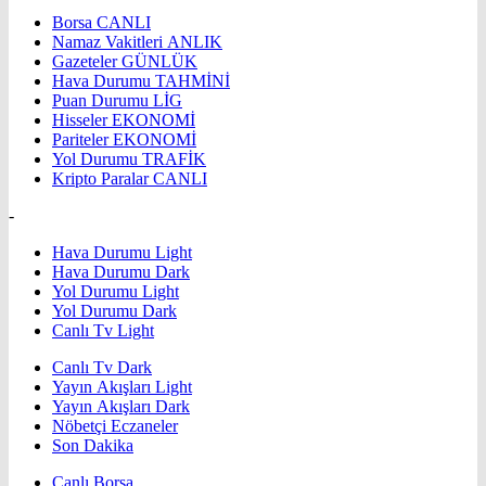
Borsa
CANLI
Namaz Vakitleri
ANLIK
Gazeteler
GÜNLÜK
Hava Durumu
TAHMİNİ
Puan Durumu
LİG
Hisseler
EKONOMİ
Pariteler
EKONOMİ
Yol Durumu
TRAFİK
Kripto Paralar
CANLI
-
Hava Durumu Light
Hava Durumu Dark
Yol Durumu Light
Yol Durumu Dark
Canlı Tv Light
Canlı Tv Dark
Yayın Akışları Light
Yayın Akışları Dark
Nöbetçi Eczaneler
Son Dakika
Canlı Borsa