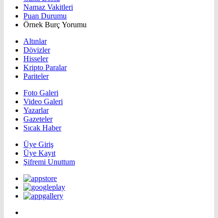
Namaz Vakitleri
Puan Durumu
Örnek Burç Yorumu
Altınlar
Dövizler
Hisseler
Kripto Paralar
Pariteler
Foto Galeri
Video Galeri
Yazarlar
Gazeteler
Sıcak Haber
Üye Giriş
Üye Kayıt
Şifremi Unuttum