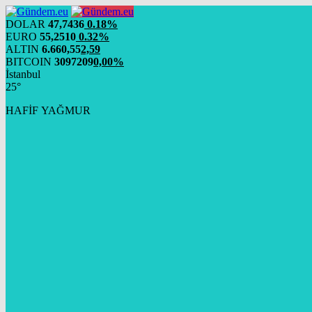
DOLAR
47,7436
0.18%
EURO
55,2510
0.32%
ALTIN
6.660,55
2,59
BITCOIN
3097209
0,00%
İstanbul
25°
HAFİF YAĞMUR