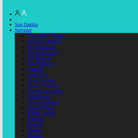
Son Dakika
Servisler
Vizyondaki Filmler
Haftanin Filmleri
Hava Durumu
Hava Durumu 2
Yol Durumu
Yol Durumu 2
Canlı Tv
Canlı Tv 2
Yayın Akışları
Yayın Akışları 2
Nöbetçi Eczaneler
Canlı Borsa
Namaz Vakitleri
Puan Durumu
Kripto Paralar
Dövizler
Hisseler
Altınlar
Pariteler